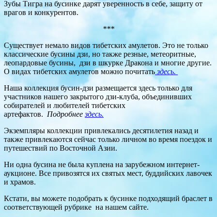
Зубы Тигра на бусинке дарят уверенность в себе, защиту от
врагов и конкурентов.
***
Существует немало видов тибетских амулетов. Это не только
классические бусины дзи, но также резные, метеоритные,
леопардовые бусины, дзи в шкурке Дракона и многие другие.
О видах тибетских амулетов можно почитать
здесь.
Наша коллекция бусин-дзи размещается здесь только для
участников нашего закрытого дзи-клуба, объединивших
собирателей и любителей тибетских
артефактов.
Подробнее
здесь.
Экземпляры коллекции привлекались десятилетия назад и
также привлекаются сейчас только личном во время поездок и
путешествий по Восточной Азии.
Ни одна бусина не была куплена на зарубежном интернет-
аукционе. Все привозятся их святых мест, буддийских лавочек
и храмов.
Кстати, вы можете подобрать к бусинке подходящий браслет в
соответствующей рубрике на нашем сайте.