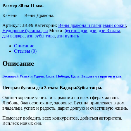
Размер 30 на 11 мм.
Камень — Вены Дракона.
Артикул:
3BЗ/9
Категории:
Вены дракона и глянцевый обжиг
,
Недорогие бусины дзи
Метки:
бусины дзи
,
дзи
,
дзи 3 глаза
,
дзи ваджра
,
дзи зубы тира
,
дзи купить
Описание
Отзывы (0)
Описание
Большой Успех и Удача. Сила, Победа, Цель. Защита от врагов и зла.
Пестрая бусина дзи 3 глаза Ваджра/Зубы тигра.
Олицетворение успеха и гармонии во всех сферах жизни.
Любовь, благосостояние, здоровье. Бусина привлекает в дом
владельца успех и радость, дарит долгую и счастливую жизнь.
Помогает победить всех конкурентов, добиться авторитета.
Всплеск новых сил.