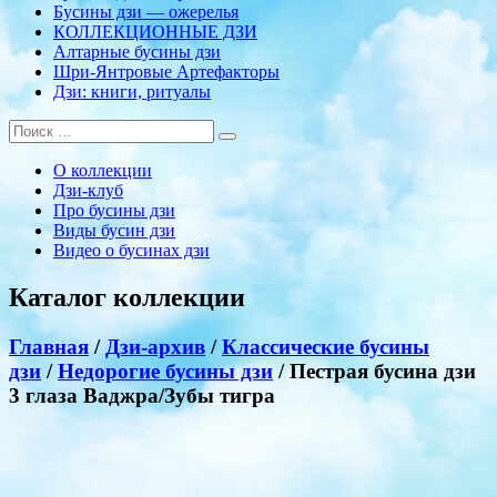
Бусины дзи — ожерелья
КОЛЛЕКЦИОННЫЕ ДЗИ
Алтарные бусины дзи
Шри-Янтровые Артефакторы
Дзи: книги, ритуалы
О коллекции
Дзи-клуб
Про бусины дзи
Виды бусин дзи
Видео о бусинах дзи
Каталог коллекции
Главная
/
Дзи-архив
/
Классические бусины
дзи
/
Недорогие бусины дзи
/ Пестрая бусина дзи
3 глаза Ваджра/Зубы тигра