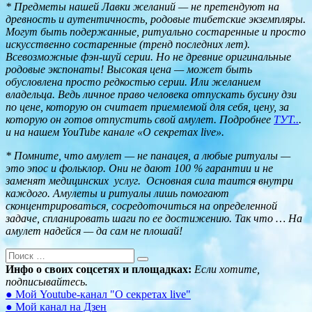
* Предметы нашей Лавки желаний — не претендуют на
древность и аутентичность, родовые тибетские экземпляры.
Могут быть подержанные, ритуально состаренные и просто
искусственно состаренные (тренд последних лет).
Всевозможные фэн-шуй серии. Но не древние оригинальные
родовые экспонаты! Высокая цена — может быть
обусловлена просто редкостью серии. Или желанием
владельца. Ведь личное право человека отпускать бусину дзи
по цене, которую он считает приемлемой для себя, цену, за
которую он готов отпустить свой амулет. Подробнее
ТУТ..
.
и на нашем YouTube канале «О секретах live».
* Помните, что
амулет — не панацея, а любые ритуалы —
это эпос и фольклор. Они не дают 100 % гарантии и не
заменят медицинских
услуг.
Основная сила таится внутри
каждого. Амулеты и ритуалы лишь помогают
сконцентрироваться, сосредоточиться на определенной
задаче, спланировать шаги по ее достижению. Так что … На
амулет надейся — да сам не плошай!
Инфо о своих соцсетях и площадках:
Если хотите,
подписывайтесь.
● Мой Youtube-канал "О секретах live"
● Мой канал на Дзен