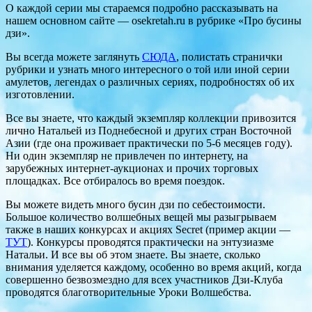
О каждой серии мы стараемся подробно рассказывать на
нашем основном сайте — osekretah.ru в рубрике «Про бусины
дзи».
Вы всегда можете заглянуть
СЮДА
, полистать странички
рубрики и узнать много интересного о той или иной серии
амулетов, легендах о различных сериях, подробностях об их
изготовлении.
Все вы знаете, что каждый экземпляр коллекции привозится
лично Натальей из Поднебесной и других стран Восточной
Азии (где она проживает практически по 5-6 месяцев году).
Ни один экземпляр не привлечен по интернету, на
зарубежных интернет-аукционах и прочих торговых
площадках. Все отбиралось во время поездок.
Вы можете видеть много бусин дзи по себестоимости.
Большое количество волшебных вещей мы разыгрываем
также в наших конкурсах и акциях Secret (пример акции —
ТУТ
). Конкурсы проводятся практически на энтузиазме
Натальи. И все вы об этом знаете. Вы знаете, сколько
внимания уделяется каждому, особенно во время акций, когда
совершенно безвозмездно для всех участников Дзи-Клуба
проводятся благотворительные Уроки Волшебства.