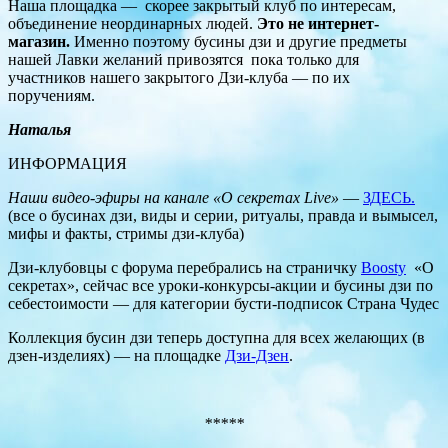
Наша площадка — скорее закрытый клуб по интересам,
объединение неординарных людей.
Это не интернет-
магазин.
Именно поэтому бусины дзи и другие предметы
нашей Лавки желаний привозятся
пока только для
участников нашего закрытого Дзи-клуба — по их
поручениям.
Наталья
ИНФОРМАЦИЯ
Наши видео-эфиры на канале «О секретах Live»
—
ЗДЕСЬ.
(все о бусинах дзи, виды и серии, ритуалы, правда и вымысел,
мифы и факты, стримы дзи-клуба)
Дзи-клубовцы с форума перебрались на страничку
Boosty
«О
секретах», сейчас все уроки-конкурсы-акции и бусины дзи по
себестоимости — для категории бусти-подписок Страна Чудес
Коллекция бусин дзи теперь доступна для всех желающих (в
дзен-изделиях) — на площадке
Дзи-Дзен
.
*****