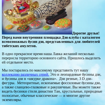
Дорогие друзья!
Перед вами внутренняя площадка Дзи-клуба с каталогом
всевозможных бусин дзи, представленных для любителей
тибетских амулетов.
В одно прекрасное время наша Лавка желаний несколько
переросла территорию основного сайта. Пришлось выделить
ей отдельное место.
Мы постарались по максимуму представить тут нашу
коллекцию различных серий.
Это и леопардовые бусины дзи,
и бусины дзи в «шкурке дракона». Дзи резные, 3 D дзи-
фигуры. Метеоритные, ископаемые фоссиловые бусины дзи,
а также сланцево-глазковые и ракушечные. Вы можете также
видеть бусинки стиля династии Тан, хрустальные, природные
полосатые, обычные классические — и многие другие
экземпляры.