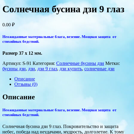
Солнечная бусина дзи 9 глаз
0.00
₽
Неожиданные материальные блага, везение. Мощная защита от
стихийных бедствий.
Размер 37 x 12 мм.
Артикул:
S-91
Категория:
Солнечные бусины дзи
Метки:
бусины дзи
,
дзи
,
дзи 9 глаз
,
дзи купить
,
солнечные дзи
Описание
Отзывы (0)
Описание
Неожиданные материальные блага, везение. Мощная защита от
стихийных бедствий.
Солнечная бусина дзи 9 глаз. Покровительство и защита
небес, победа над неудачами, мудрость, долголетие. К тому