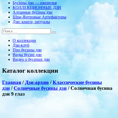
Бусины дзи — ожерелья
КОЛЛЕКЦИОННЫЕ ДЗИ
Алтарные бусины дзи
Шри-Янтровые Артефакторы
Дзи: книги, ритуалы
О коллекции
Дзи-клуб
Про бусины дзи
Виды бусин дзи
Видео о бусинах дзи
Каталог коллекции
Главная
/
Дзи-архив
/
Классические бусины
дзи
/
Солнечные бусины дзи
/ Солнечная бусина
дзи 9 глаз