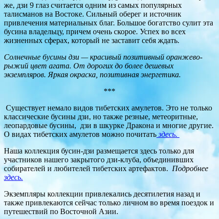
же, дзи 9 глаз считается одним из самых популярных
талисманов на Востоке. Сильный оберег и источник
привлечения материальных благ. Большое богатство сулит эта
бусина владельцу, причем очень скорое. Успех во всех
жизненных сферах, который не заставит себя ждать.
Солнечные бусины дзи — красивый позитивный оранжево-
рыжий цвет агата. От дорогих до более дешевых
экземпляров. Яркая окраска, позитивная энергетика.
***
Существует немало видов тибетских амулетов. Это не только
классические бусины дзи, но также резные, метеоритные,
леопардовые бусины, дзи в шкурке Дракона и многие другие.
О видах тибетских амулетов можно почитать
здесь.
Наша коллекция бусин-дзи размещается здесь только для
участников нашего закрытого дзи-клуба, объединивших
собирателей и любителей тибетских артефактов.
Подробнее
здесь.
Экземпляры коллекции привлекались десятилетия назад и
также привлекаются сейчас только личном во время поездок и
путешествий по Восточной Азии.