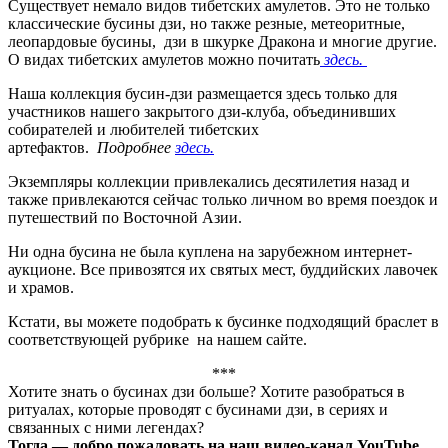
Существует немало видов тибетских амулетов. Это не только
классические бусины дзи, но также резные, метеоритные,
леопардовые бусины, дзи в шкурке Дракона и многие другие.
О видах тибетских амулетов можно почитать
здесь.
Наша коллекция бусин-дзи размещается здесь только для
участников нашего закрытого дзи-клуба, объединивших
собирателей и любителей тибетских
артефактов.
Подробнее
здесь.
Экземпляры коллекции привлекались десятилетия назад и
также привлекаются сейчас только личном во время поездок и
путешествий по Восточной Азии.
Ни одна бусина не была куплена на зарубежном интернет-
аукционе. Все привозятся их святых мест, буддийских лавочек
и храмов.
Кстати, вы можете подобрать к бусинке подходящий браслет в
соответствующей рубрике на нашем сайте.
***
Хотите знать о бусинах дзи больше? Хотите разобраться в
ритуалах, которые проводят с бусинами дзи, в сериях и
связанных с ними легендах?
Тогда — добро пожаловать на наш видео-канал YouTube