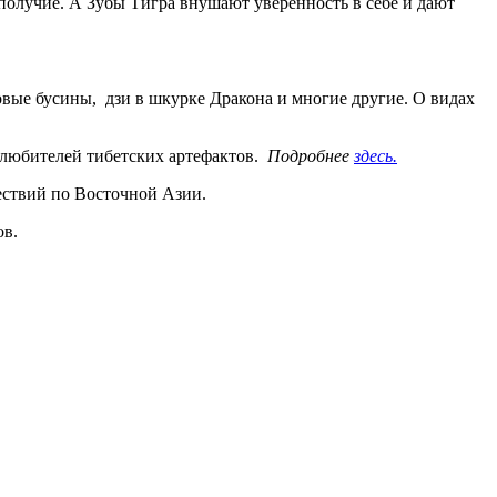
получие. А Зубы Тигра внушают уверенность в себе и дают
овые бусины, дзи в шкурке Дракона и многие другие. О видах
 любителей тибетских артефактов.
Подробнее
здесь.
шествий по Восточной Азии.
ов.