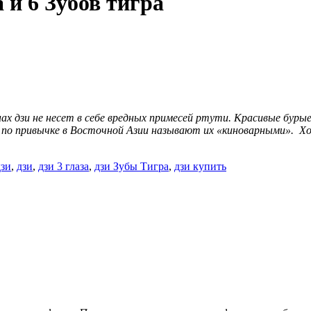
 и 6 Зубов тигра
ах дзи не несет в себе вредных примесей ртути. Красивые бурые
 по привычке в Восточной Азии называют их «киноварными». Хот
дзи
,
дзи
,
дзи 3 глаза
,
дзи Зубы Тигра
,
дзи купить