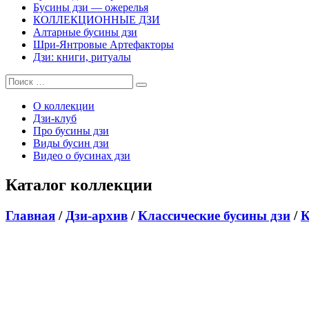
Бусины дзи — ожерелья
КОЛЛЕКЦИОННЫЕ ДЗИ
Алтарные бусины дзи
Шри-Янтровые Артефакторы
Дзи: книги, ритуалы
О коллекции
Дзи-клуб
Про бусины дзи
Виды бусин дзи
Видео о бусинах дзи
Каталог коллекции
Главная
/
Дзи-архив
/
Классические бусины дзи
/
К