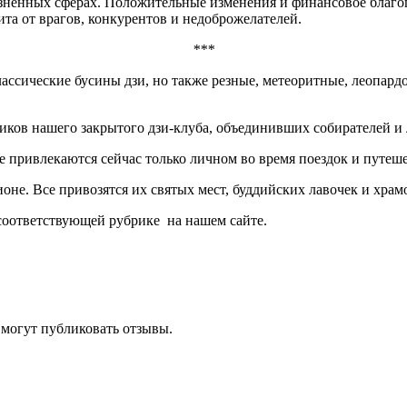
изненных сферах. Положительные изменения и финансовое благо
та от врагов, конкурентов и недоброжелателей.
***
лассические бусины дзи, но также резные, метеоритные, леопард
ников нашего закрытого дзи-клуба, объединивших собирателей и
е привлекаются сейчас только личном во время поездок и путе
оне. Все привозятся их святых мест, буддийских лавочек и храм
 соответствующей рубрике на нашем сайте.
 могут публиковать отзывы.