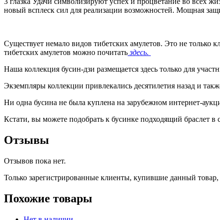
3 глазка Удачи символизируют успех и процветание во всех ж
новый всплеск сил для реализации возможностей. Мощная защи
Существует немало видов тибетских амулетов. Это не только к
тибетских амулетов можно почитать
здесь.
Наша коллекция бусин-дзи размещается здесь только для участ
Экземпляры коллекции привлекались десятилетия назад и такж
Ни одна бусина не была куплена на зарубежном интернет-аукци
Кстати, вы можете подобрать к бусинке подходящий браслет в
Отзывы
Отзывов пока нет.
Только зарегистрированные клиенты, купившие данный товар,
Похожие товары
Нет в наличии