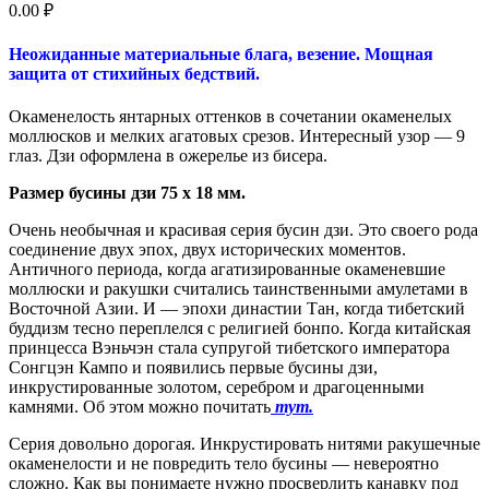
0.00
₽
Неожиданные материальные блага, везение. Мощная
защита от стихийных бедствий.
Окаменелость янтарных оттенков в сочетании окаменелых
моллюсков и мелких агатовых срезов. Интересный узор — 9
глаз. Дзи оформлена в ожерелье из бисера.
Размер бусины дзи 75 х 18 мм.
Очень необычная и красивая серия бусин дзи. Это своего рода
соединение двух эпох, двух исторических моментов.
Античного периода, когда агатизированные окаменевшие
моллюски и ракушки считались таинственными амулетами в
Восточной Азии. И — эпохи династии Тан, когда тибетский
буддизм тесно переплелся с религией бонпо. Когда китайская
принцесса Вэньчэн стала супругой тибетского императора
Сонгцэн Кампо и появились первые бусины дзи,
инкрустированные золотом, серебром и драгоценными
камнями. Об этом можно почитать
тут.
Серия довольно дорогая. Инкрустировать нитями ракушечные
окаменелости и не повредить тело бусины — невероятно
сложно. Как вы понимаете нужно просверлить канавку под