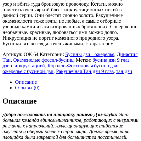
узор и вбить туда бронзовую проволоку. Кстати, можно
отметить очень яркий блеск инкрустационных нитей в
данной серии. Они блестят словно золото. Ракушечные
окаменелости тоже взяты не любые, а самые отборные
узорные камни из агатизированных брюхоногих. Совершенно
необычные. красивые, любоваться ими можно долго.
Инкрустация не портит каменного природного узора.
Бусинки все выглядят очень живыми, с характером.
Артикул:
ОЖ-64
Категории:
Бусины дзи - ожерелья
,
Династия
Тан
,
Окаменелые фоссил-бусины
Метки:
бусина дзи 9 глаз
,
дзи с инкрустацией
,
Коралло-Фоссиловая бусина дзи
,
ожерелье с бусиной дзи
,
Ракушечная Тан-дзи 9 глаз
,
тан-дзи
Описание
Отзывы (0)
Описание
Добро пожаловать на площадку нашего Дзи-клуба!
Это
большая команда единомышленников, работающих с энергиями
различных направлений. коллекционирующих тибетские
амулеты и обереги разных стран мира. Долгое время наша
площадка была закрытой для большинства посетителей.