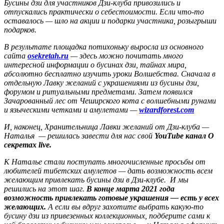
Бусины дзи для участников Дзи-клуба привозились и
отпускались практически о себестоимости. Если что-то
оставалось — шло на акции и подарки участника, розыгрыши
подарков.
В результате площадка потихоньку выросла из основного
сайта
osekretah.ru
— здесь можно почитать много
интересной информации о бусинах дзи, тайнах мира,
абсолютно бесплатно изучить уроки Волшебства. Сначала в
отдельную Лавку желаний с украшениями из бусины дзи,
форумом и ритуальными предметами. Затем появился
Зачарованный лес от Чеширского кота с волшебными рунами
и языческими четками и амулетами —
wizardforest.com
И, наконец, Хранительница Лавки желаний от Дзи-клуба —
Наталья — решилась завести для нас свой
YouTube канал О
секретах live.
К Наталье стали поступать многочисленные просьбы от
любителей тибетских амулетов — дать возможность всем
желающим привлекать бусины дзи в Дзи-клубе. И мы
решились на этот шаг.
В конце марта 2021 года
возможность привлекать готовые украшения — есть у всех
желающих.
А если вы вдруг захотите выбрать какую-то
бусину дзи из привезенных коллекционных, подберите сами к