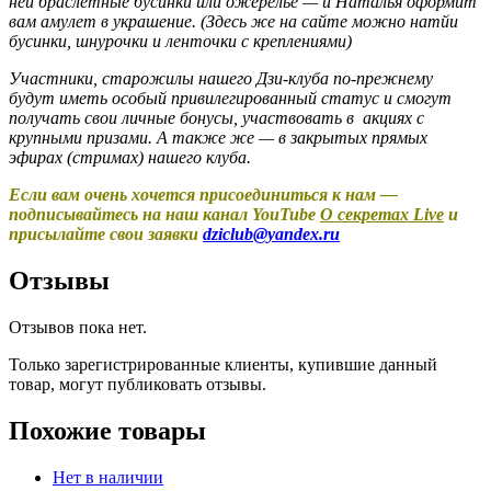
ней браслетные бусинки или ожерелье — и Наталья оформит
вам амулет в украшение. (Здесь же на сайте можно натйи
бусинки, шнурочки и ленточки с креплениями)
Участники, старожилы нашего Дзи-клуба по-прежнему
будут иметь особый привилегированный статус и смогут
получать свои личные бонусы, участвовать в акциях с
крупными призами. А также же — в закрытых прямых
эфирах (стримах) нашего клуба.
Если вам очень хочется присоединиться к нам —
подписывайтесь на наш канал YouTube
О секретах Live
и
присылайте свои заявки
dziclub@yandex.ru
Отзывы
Отзывов пока нет.
Только зарегистрированные клиенты, купившие данный
товар, могут публиковать отзывы.
Похожие товары
Нет в наличии