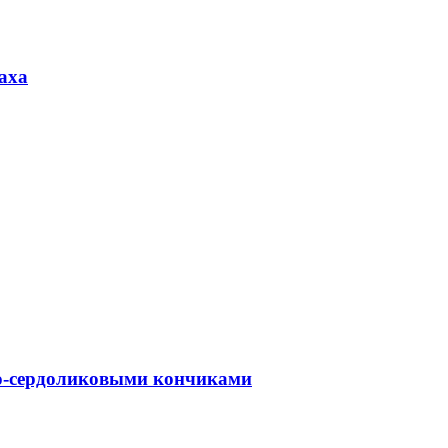
аха
ито-сердоликовыми кончиками