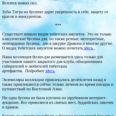
Всплеск новых сил.
Зубы Тигра на бусинке дарят уверенность в себе, защиту от
врагов и конкурентов.
***
Существует немало видов тибетских амулетов. Это не только
классические бусины дзи, но также резные, метеоритные,
леопардовые бусины, дзи в шкурке Дракона и многие другие.
О видах тибетских амулетов можно почитать
здесь.
Наша коллекция бусин-дзи размещается здесь только для
участников нашего закрытого дзи-клуба, объединивших
собирателей и любителей тибетских
артефактов.
Подробнее
здесь.
Экземпляры коллекции привлекались десятилетия назад и
также привлекаются сейчас только личном во время поездок и
путешествий по Восточной Азии.
Ни одна бусина не была куплена на зарубежном интернет-
аукционе. Все привозятся их святых мест, буддийских лавочек
и храмов.
Кстати, вы можете подобрать к бусинке подходящий браслет в