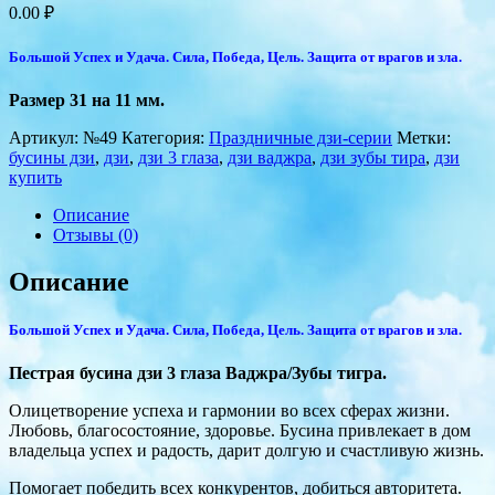
0.00
₽
Большой Успех и Удача. Сила, Победа, Цель. Защита от врагов и зла.
Размер 31 на 11 мм.
Артикул:
№49
Категория:
Праздничные дзи-серии
Метки:
бусины дзи
,
дзи
,
дзи 3 глаза
,
дзи ваджра
,
дзи зубы тира
,
дзи
купить
Описание
Отзывы (0)
Описание
Большой Успех и Удача. Сила, Победа, Цель. Защита от врагов и зла.
Пестрая бусина дзи 3 глаза Ваджра/Зубы тигра.
Олицетворение успеха и гармонии во всех сферах жизни.
Любовь, благосостояние, здоровье. Бусина привлекает в дом
владельца успех и радость, дарит долгую и счастливую жизнь.
Помогает победить всех конкурентов, добиться авторитета.