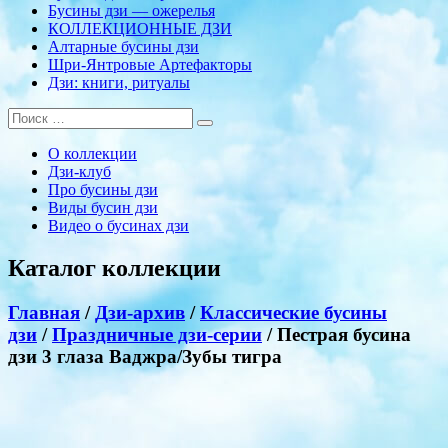
Бусины дзи — ожерелья
КОЛЛЕКЦИОННЫЕ ДЗИ
Алтарные бусины дзи
Шри-Янтровые Артефакторы
Дзи: книги, ритуалы
О коллекции
Дзи-клуб
Про бусины дзи
Виды бусин дзи
Видео о бусинах дзи
Каталог коллекции
Главная
/
Дзи-архив
/
Классические бусины
дзи
/
Праздничные дзи-серии
/ Пестрая бусина
дзи 3 глаза Ваджра/Зубы тигра