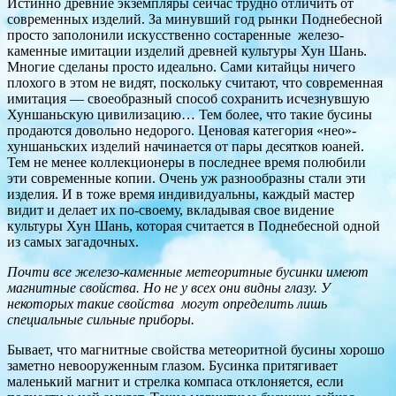
Истинно древние экземпляры сейчас трудно отличить от
современных изделий. За минувший год рынки Поднебесной
просто заполонили искусственно состаренные железо-
каменные имитации изделий древней культуры Хун Шань.
Многие сделаны просто идеально. Сами китайцы ничего
плохого в этом не видят, поскольку считают, что современная
имитация — своеобразный способ сохранить исчезнувшую
Хуншаньскую цивилизацию… Тем более, что такие бусины
продаются довольно недорого. Ценовая категория «нео»-
хуншаньских изделий начинается от пары десятков юаней.
Тем не менее коллекционеры в последнее время полюбили
эти современные копии. Очень уж разнообразны стали эти
изделия. И в тоже время индивидуальны, каждый мастер
видит и делает их по-своему, вкладывая свое видение
культуры Хун Шань, которая считается в Поднебесной одной
из самых загадочных.
Почти все железо-каменные метеоритные бусинки имеют
магнитные свойства. Но не у всех они видны глазу. У
некоторых такие свойства могут определить лишь
специальные сильные приборы.
Бывает, что магнитные свойства метеоритной бусины хорошо
заметно невооруженным глазом. Бусинка притягивает
маленький магнит и стрелка компаса отклоняется, если