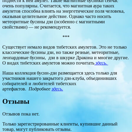
поднести к ней амулет. Такие магнитные бусинки сейчас
очень популярны. Считается, что магнитная аура таких
амулетов способна влиять на энергетические поля человека,
оказывая целительное действие. Однако часто носить
метеоритные бусины дзи (особенно с магнитными
свойствами) — не рекомендуется.
***
Существует немало видов тибетских амулетов. Это не только
классические бусины дзи, но также резные, метеоритные,
леопардовые бусины, дзи в шкурке Дракона и многие другие.
О видах тибетских амулетов можно почитать
здесь.
Наша коллекция бусин-дзи размещается здесь только для
участников нашего закрытого дзи-клуба, объединивших
собирателей и любителей тибетских
артефактов.
Подробнее
здесь.
Отзывы
Отзывов пока нет.
Только зарегистрированные клиенты, купившие данный
товар, могут публиковать отзывы.