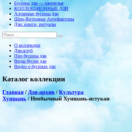
Бусины дзи — ожерелья
КОЛЛЕКЦИОННЫЕ ДЗИ
Алтарные бусины дзи
Шри-Янтровые Артефакторы
Дзи: книги, ритуалы
О коллекции
Дзи-клуб
Про бусины дзи
Виды бусин дзи
Видео о бусинах дзи
Каталог коллекции
Главная
/
Дзи-архив
/
Культура
Хуншань
/ Необычный Хуншань-истукан