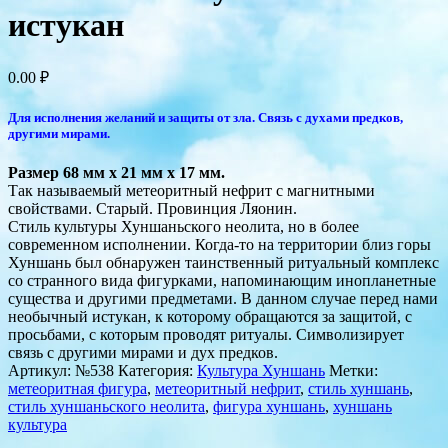
истукан
0.00
₽
Для исполнения желаний и защиты от зла. Связь с духами предков,
другими мирами.
Размер 68 мм х 21 мм х 17 мм.
Так называемый метеоритный нефрит с магнитными
свойствами. Старый. Провинция Ляонин.
Стиль культуры Хуншаньского неолита, но в более
современном исполнении. Когда-то на территории близ горы
Хуншань был обнаружен таинственный ритуальный комплекс
со странного вида фигурками, напоминающим инопланетные
существа и другими предметами. В данном случае перед нами
необычный истукан, к которому обращаются за защитой, с
просьбами, с которым проводят ритуалы. Символизирует
связь с другими мирами и дух предков.
Артикул:
№538
Категория:
Культура Хуншань
Метки:
метеоритная фигура
,
метеоритный нефрит
,
стиль хуншань
,
стиль хуншаньского неолита
,
фигура хуншань
,
хуншань
культура