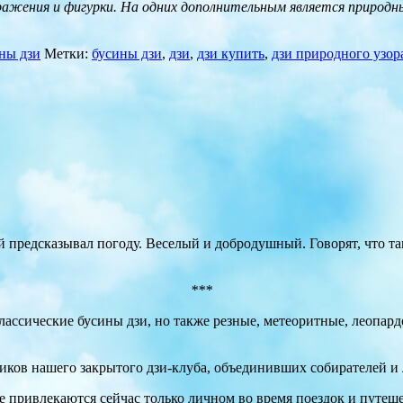
ражения и фигурки. На одних дополнительным является природн
ны дзи
Метки:
бусины дзи
,
дзи
,
дзи купить
,
дзи природного узор
 предсказывал погоду. Веселый и добродушный. Говорят, что там
***
классические бусины дзи, но также резные, метеоритные, леопар
ников нашего закрытого дзи-клуба, объединивших собирателей и
е привлекаются сейчас только личном во время поездок и путе