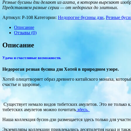
Резные бусины дзи делают из агата, в котором вырезают изоб
Представляем разные серии — от недорогих до элитных.
Артикул:
Р-108
Категории:
Недорогие бусины дзи
,
Резные буси
Описание
Отзывы (0)
Описание
Удача и счастливые возможности.
Недорогая резная бусина дзи Хотей в природном узоре.
Хотей олицетворяет образ древнего китайского монаха, который
счастье и здоровье.
Существует немало видов тибетских амулетов. Это не только 
тибетских амулетов можно почитать
здесь.
Наша коллекция бусин-дзи размещается здесь только для участ
Экземпляры коллекции привлекались десятилетия назад и такж