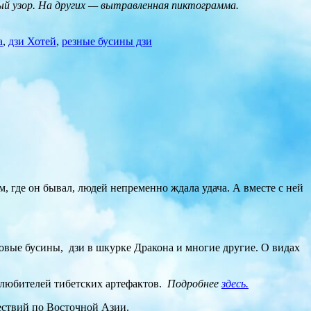
ый узор. На других — вытравленная пиктограмма.
а
,
дзи Хотей
,
резные бусины дзи
, где он бывал, людей непременно ждала удача. А вместе с ней
довые бусины, дзи в шкурке Дракона и многие другие. О видах
 любителей тибетских артефактов.
Подробнее
здесь.
шествий по Восточной Азии.