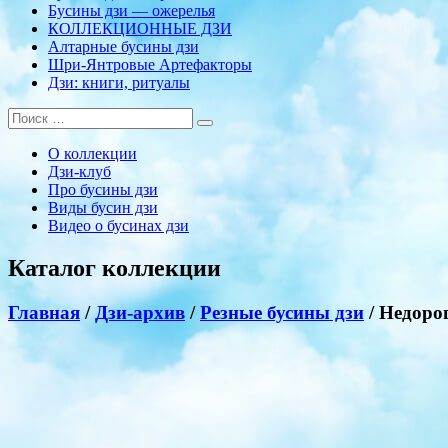
Бусины дзи — ожерелья
КОЛЛЕКЦИОННЫЕ ДЗИ
Алтарные бусины дзи
Шри-Янтровые Артефакторы
Дзи: книги, ритуалы
О коллекции
Дзи-клуб
Про бусины дзи
Виды бусин дзи
Видео о бусинах дзи
Каталог коллекции
Главная
/
Дзи-архив
/
Резные бусины дзи
/ Недорог