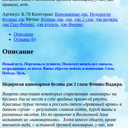
правило, нет.
Артикул:
К-78
Категории:
Киноварные дзи
,
Недорогие
бусины дзи
Метки:
бусины дзи
,
дзи
,
дзи 2 газа
,
дзи ваджра
,
дзи Глаз Феникс
,
дзи купить
,
дзи Феникс
Описание
Отзывы (0)
Описание
Новый путь. Перемены к лучшему. Помогает начать все сначала,
возродившись из пепла. Вновь обрести любовь и понимание.
Сила,
Победа, Цель.
Недорогая киноварная бусина дзи 2 глаза Феникс/Ваджра.
Вопреки опасениям некоторых современная «киноварь» на
бусинах дзи не несет в себе вредных примесей ртути.
Красивые бурые точки и россыпь пятен «драконьей крови» в
данном случае — результат слияния агата, бурой яшмы и
различных оксидов. Но по привычке в Восточной Азии
называют их «киноварными». Хотя ничего общего, кроме
внешнего вида, с истинной древней киноварью, у них, как