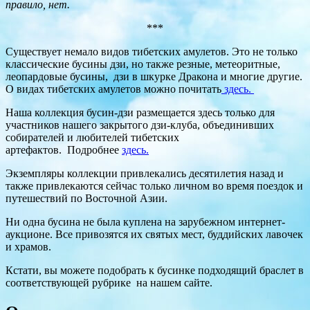
правило, нет.
***
Существует немало видов тибетских амулетов. Это не только
классические бусины дзи, но также резные, метеоритные,
леопардовые бусины, дзи в шкурке Дракона и многие другие.
О видах тибетских амулетов можно почитать
здесь.
Наша коллекция бусин-дзи размещается здесь только для
участников нашего закрытого дзи-клуба, объединивших
собирателей и любителей тибетских
артефактов.
Подробнее
здесь.
Экземпляры коллекции привлекались десятилетия назад и
также привлекаются сейчас только личном во время поездок и
путешествий по Восточной Азии.
Ни одна бусина не была куплена на зарубежном интернет-
аукционе. Все привозятся их святых мест, буддийских лавочек
и храмов.
Кстати, вы можете подобрать к бусинке подходящий браслет в
соответствующей рубрике на нашем сайте.