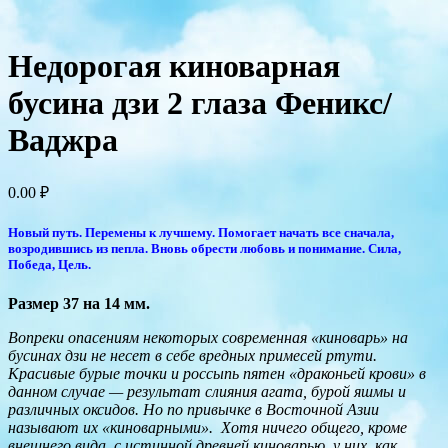
Недорогая киноварная
бусина дзи 2 глаза Феникс/
Ваджра
0.00
₽
Новый путь. Перемены к лучшему. Помогает начать все сначала,
возродившись из пепла. Вновь обрести любовь и понимание.
Сила,
Победа, Цель.
Размер 37 на 14 мм.
Вопреки опасениям некоторых современная «киноварь» на
бусинах дзи не несет в себе вредных примесей ртути.
Красивые бурые точки и россыпь пятен «драконьей крови» в
данном случае — результат слияния агата, бурой яшмы и
различных оксидов. Но по привычке в Восточной Азии
называют их «киноварными». Хотя ничего общего, кроме
внешнего вида, с истинной древней киноварью, у них, как