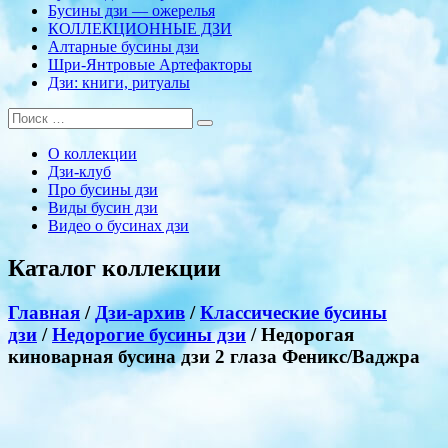
Бусины дзи — ожерелья
КОЛЛЕКЦИОННЫЕ ДЗИ
Алтарные бусины дзи
Шри-Янтровые Артефакторы
Дзи: книги, ритуалы
О коллекции
Дзи-клуб
Про бусины дзи
Виды бусин дзи
Видео о бусинах дзи
Каталог коллекции
Главная
/
Дзи-архив
/
Классические бусины
дзи
/
Недорогие бусины дзи
/ Недорогая
киноварная бусина дзи 2 глаза Феникс/Ваджра