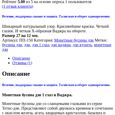
Рейтинг
5.00
из 5 на основе опроса
1
пользователя
(
1
отзыв клиента)
Везение, поддержка свыше и защита. Талисман и оберег одновременно.
Шикарный натуральный узор. Красивейшие краски. Четкий
глазок. И четкая Х-образная Ваджра на обороте.
Размер 27 на 12 мм.
Артикул:
ПП-150
Категория:
Монетные бусины дзи
Метки:
бусины дзи
,
дзи
,
дзи 1 глаз
,
дзи ваджра
,
дзи купить
,
монетные
дзи
Описание
Отзывы (1)
Описание
Везение, поддержка свыше и защита. Талисман и оберег одновременно.
Монетная бусина дзи 1 глаз и Ваджра.
Монетные бусины дзи со сланцевыми глазками из серии
Тетис-дзи. Представляют собой двуокись кремния в сочетании
с окислом железа, агата, кварцевых кристаллов, базальта и