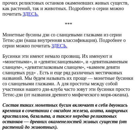
прочих реликтовых останков окаменевших живых существ,
как растений, так и животных. Подробнее о серии можно
почитать
ЗДЕСЬ.
***
Монетные бусины дзи со сланцевыми глазками из серии
Тетис-дзи (наша внутренняя классификация). Подробнее о
серии можно почитать
ЗДЕСЬ.
Бусинки эти имеют немало прозвищ. Их именуют и
«монетными», и «девятисланцевыми», и «девятикамневым
сланцем», «девятиглазковым сланцем», «камнем девяти
сланцевых руд» . Есть и еще ряд различных местячковых
названий. Мы будем называть их проще — монетные бусинки
со сланцевыми глазками. А для простоты между собой
участники нашего дзи-клуба часто зовут эти бусинки просто
Тетис-дзи (от названия древнего мифического моря-океана).
Состав таких монетных бусин включает в себя двуокись
кремния в сочетании с оксидом железа, агата, кварцевых
кристаллов, базальта, а также нередко реликтовых
останков — древних окаменелостей живых существ (от
растений до животных).