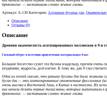
них начали делать первые талисманы, которые вытачивали в 
брюхоногих
— заставшими словно живые глазки.
Артикул:
А-130
Категории:
Алтарные бусины дзи
,
Окаменелые
Описание
Отзывы (0)
Описание
Древняя окаменелость агатизированных моллюсков в 9-и гла
Сильный оберег и источник привлечения материальных благ.
Большое богатство сулит эта бусина владельцу, причем очень с
неудачами, мудрость, долголетие. К тому же, дзи 9 глаз счита
Одна из легенд гласит, что раньше бусины дзи были живыми с
бусин дзи — это агатизированные окаменевшие фоссиловые (и
очень высока в Восточной Азии, в Китае в частности. Их испо
них начали делать первые талисманы, которые вытачивали в 
брюхоногих
— заставшими словно живые глазки.