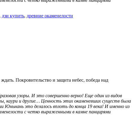
аменелости с четко выраженными в камне панцирями
,
дзи купить
,
древние окаменелости
я ждать. Покровительство и защита небес, победа над
разовав узоры. И это совершенно верно!
Еще один из видов
ы, каури и другие… Ценность этих окаменевших существ была
и Юньнань это делалось вплоть до конца 19 века! И именно из
аменелости с четко выраженными в камне панцирями