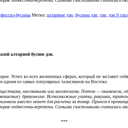
форме подвесочки-веретена. Самыми счастливыми считались ок
 фоссил-бусины
Метки:
алтарные дзи
,
бусины дзи
,
дзи
,
дзи 9 глаз
зой алтарной бусине дзи.
корое. Успех во всех жизненных сферах, который не заставит себ
ется одним из самых популярных талисманов на Востоке.
уществами, насекомыми или моллюсками. Потом — окаменели, об
скопаемые)
брюхоногие.
Всевозможные улитки, ракушки, тритон
льзовали вместо монет для расчета за товар. Причем в провинци
форме подвесочки-веретена. Самыми счастливыми считались ок
***