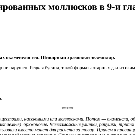
рованных моллюсков в 9-и глаз
емых окаменелостей. Шикарный храмовый экземпляр.
р не нарушен. Редкая бусина, такой формат алтарных дзи из окам
.
*****
уществами, насекомыми или моллюсками. Потом — окаменели, об
скопаемые)
брюхоногие.
Всевозможные улитки, ракушки, тритон
льзовали вместо монет для расчета за товар. Причем в провинци