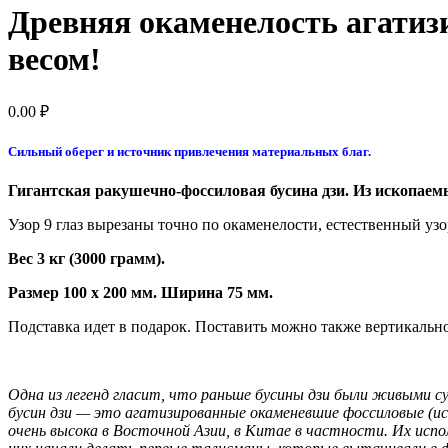
Древняя окаменелость агатизи
весом!
0.00
₽
Сильный оберег и источник привлечения материальных благ.
Гигантская ракушечно-фоссиловая бусина дзи. Из ископа
Узор 9 глаз вырезаны точно по окаменелости, естественный узо
Вес 3 кг (3000 грамм).
Размер
100
x
200
мм
.
Ширина
75
мм
.
Подставка идет в подарок. Поставить можно также вертикально
Одна из легенд гласит, что раньше бусины дзи были живыми с
бусин дзи — это агатизированные окаменевшие фоссиловые (и
очень высока в Восточной Азии, в Китае в частности. Их испо