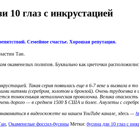
и 10 глаз с инкрустацией
епятствий. Семейное счастье. Хорошая репутация.
настии Тан.
ком окаменелых полипов. Буквально как цветочки расположилис
крустацией. Такая серия появилась еще в 6-7 веке и вызвала в т
ми нитями (серебром, золотом и бронзой). Очень трудоемка в 
ется тонюсенькая металлическая проволочка. Велика опасность
чень дорого — в среднем 1500 $ США и более. Амулеты с сереб
знакомиться в видеосюжете на нашем YouTube канале, здесь
—
h
Тан
,
Окаменелые фоссил-бусины
Метки:
бусина дзи 10 глаз с ин