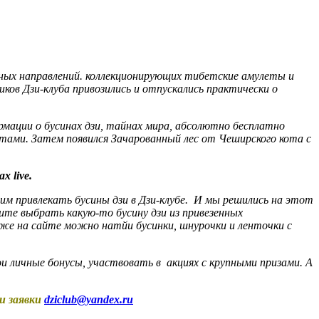
ных направлений. коллекционирующих тибетские амулеты и
ков Дзи-клуба привозились и отпускались практически о
ации о бусинах дзи, тайнах мира, абсолютно бесплатно
тами. Затем появился Зачарованный лес от Чеширского кота с
х live.
 привлекать бусины дзи в Дзи-клубе. И мы решились на этот
ите выбрать какую-то бусину дзи из привезенных
 же на сайте можно натйи бусинки, шнурочки и ленточки с
 личные бонусы, участвовать в акциях с крупными призами. А
и заявки
dziclub@yandex.ru