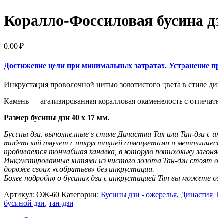
Коралло-Фоссиловая бусина дз
0.00
₽
Достижение цели при минимальных затратах. Устранение пр
Инкрустация проволочной нитью золотистого цвета в стиле ди
Камень — агатизированная коралловая окаменелость с отпечат
Размер бусины дзи 40 х 17 мм.
Бусины дзи, выполненные в стиле Династии Тан или Тан-дзи с ин
тибетский амулет с инкрустацией самоцветами и металлически
пробивается тончайшая канавка, в которую потихоньку загоня
Инкрустированные нитями из чистого золота Тан-дзи стоят о
дороже своих «собратьев» без инкрустации.
Более подробно о бусинах дзи с инкрустацией Тан вы можете о
Артикул:
ОЖ-60
Категории:
Бусины дзи - ожерелья
,
Династия 
бусиной дзи
,
тан-дзи