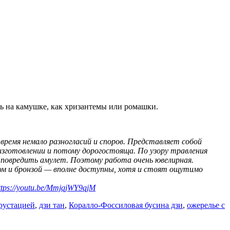
ь на камушке, как хризантемы или ромашки.
о время немало разногласий и споров. Представляет собой
изготовлении и потому дорогостояща. По узору травления
 повредить амулет. Поэтому работа очень ювелирная.
ром и бронзой — вполне доступны, хотя и стоят ощутимо
ttps://youtu.be/MmjqjWY9qjM
крустацией
,
дзи тан
,
Коралло-Фоссиловая бусина дзи
,
ожерелье с