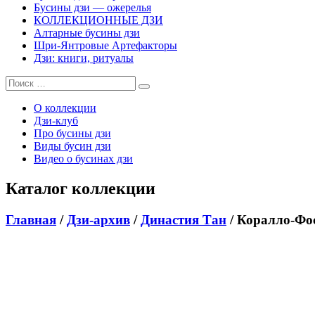
Бусины дзи — ожерелья
КОЛЛЕКЦИОННЫЕ ДЗИ
Алтарные бусины дзи
Шри-Янтровые Артефакторы
Дзи: книги, ритуалы
О коллекции
Дзи-клуб
Про бусины дзи
Виды бусин дзи
Видео о бусинах дзи
Каталог коллекции
Главная
/
Дзи-архив
/
Династия Тан
/ Коралло-Фос