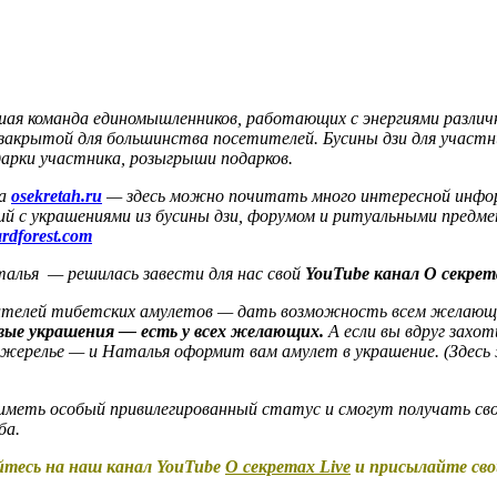
ая команда единомышленников, работающих с энергиями различ
закрытой для большинства посетителей. Бусины дзи для участни
арки участника, розыгрыши подарков.
та
osekretah.ru
— здесь можно почитать много интересной информ
й с украшениями из бусины дзи, форумом и ритуальными предме
ardforest.com
талья — решилась завести для нас свой
YouTube канал О секрета
телей тибетских амулетов — дать возможность всем желающим
вые украшения — есть у всех желающих.
А если вы вдруг захот
 ожерелье — и Наталья оформит вам амулет в украшение. (Здесь
меть особый привилегированный статус и смогут получать свои
ба.
йтесь на наш канал YouTube
О секретах Live
и присылайте сво