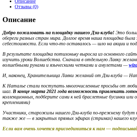
Описание
Отзывы (0)
Описание
Добро пожаловать на площадку нашего Дзи-клуба!
Это больш
обереги разных стран мира. Долгое время наша площадка была 
себестоимости. Если что-то оставалось — шло на акции и под
В результате площадка потихоньку выросла из основного сай
изучить уроки Волшебства. Сначала в отдельную Лавку желани
волшебными рунами и языческими четками и амулетами —
wiz
И, наконец, Хранительница Лавки желаний от Дзи-клуба — На
К Наталье стали поступать многочисленные просьбы от люби
шаг.
В конце марта 2021 года возможность привлекать гото
коллекционных, подберите сами к ней браслетные бусинки или
креплениями)
Участники, старожилы нашего Дзи-клуба по-прежнему будут и
также же — в закрытых прямых эфирах (стримах) нашего клу
Если вам очень хочется присоединиться к нам — подписыва