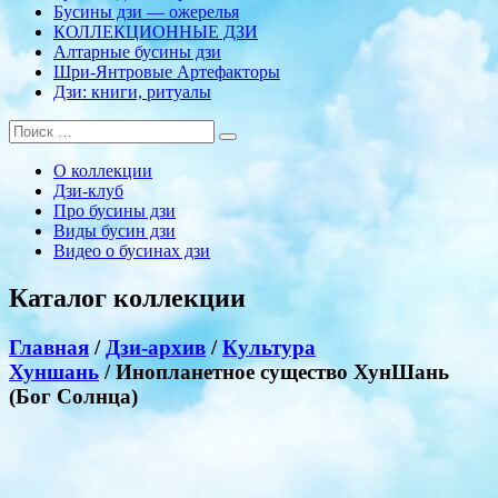
Бусины дзи — ожерелья
КОЛЛЕКЦИОННЫЕ ДЗИ
Алтарные бусины дзи
Шри-Янтровые Артефакторы
Дзи: книги, ритуалы
О коллекции
Дзи-клуб
Про бусины дзи
Виды бусин дзи
Видео о бусинах дзи
Каталог коллекции
Главная
/
Дзи-архив
/
Культура
Хуншань
/ Инопланетное существо ХунШань
(Бог Солнца)