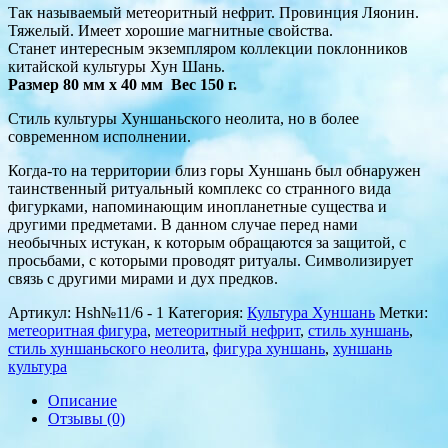
Так называемый метеоритный нефрит. Провинция Ляонин.
Тяжелый. Имеет хорошие магнитные свойства.
Станет интересным экземпляром коллекции поклонников
китайской культуры Хун Шань.
Размер 80 мм х 40 мм Вес 150 г.
Стиль культуры Хуншаньского неолита, но в более
современном исполнении.
Когда-то на территории близ горы Хуншань был обнаружен
таинственный ритуальный комплекс со странного вида
фигурками, напоминающим инопланетные существа и
другими предметами. В данном случае перед нами
необычных истукан, к которым обращаются за защитой, с
просьбами, с которыми проводят ритуалы. Символизирует
связь с другими мирами и дух предков.
Артикул:
Hsh№11/6 - 1
Категория:
Культура Хуншань
Метки:
метеоритная фигура
,
метеоритный нефрит
,
стиль хуншань
,
стиль хуншаньского неолита
,
фигура хуншань
,
хуншань
культура
Описание
Отзывы (0)