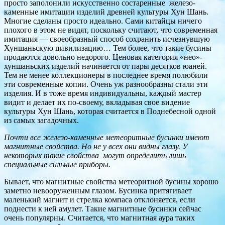
просто заполонили искусственно состаренные железо-
каменные имитации изделий древней культуры Хун Шань.
Многие сделаны просто идеально. Сами китайцы ничего
плохого в этом не видят, поскольку считают, что современная
имитация — своеобразный способ сохранить исчезнувшую
Хуншаньскую цивилизацию… Тем более, что такие бусины
продаются довольно недорого. Ценовая категория «нео»-
хуншаньских изделий начинается от пары десятков юаней.
Тем не менее коллекционеры в последнее время полюбили
эти современные копии. Очень уж разнообразны стали эти
изделия. И в тоже время индивидуальны, каждый мастер
видит и делает их по-своему, вкладывая свое видение
культуры Хун Шань, которая считается в Поднебесной одной
из самых загадочных.
Почти все железо-каменные метеоритные бусинки имеют
магнитные свойства. Но не у всех они видны глазу. У
некоторых такие свойства могут определить лишь
специальные сильные приборы.
Бывает, что магнитные свойства метеоритной бусины хорошо
заметно невооруженным глазом. Бусинка притягивает
маленький магнит и стрелка компаса отклоняется, если
поднести к ней амулет. Такие магнитные бусинки сейчас
очень популярны. Считается, что магнитная аура таких