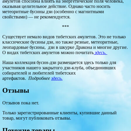
амулетов способна влиять на энергетические поля человека,
оказывая целительное действие. Однако часто носить
метеоритные бусины дзи (особенно с магнитными
свойствами) — не рекомендуется.
***
Существует немало видов тибетских амулетов. Это не только
классические бусины дзи, но также резные, метеоритные,
леопардовые бусины, дзи в шкурке Дракона и многие другие.
О видах тибетских амулетов можно почитать
здесь.
Наша коллекция бусин-дзи размещается здесь только для
участников нашего закрытого дзи-клуба, объединивших
собирателей и любителей тибетских
артефактов.
Подробнее
здесь.
Отзывы
Отзывов пока нет.
Только зарегистрированные клиенты, купившие данный
товар, могут публиковать отзывы.
Похожие товары