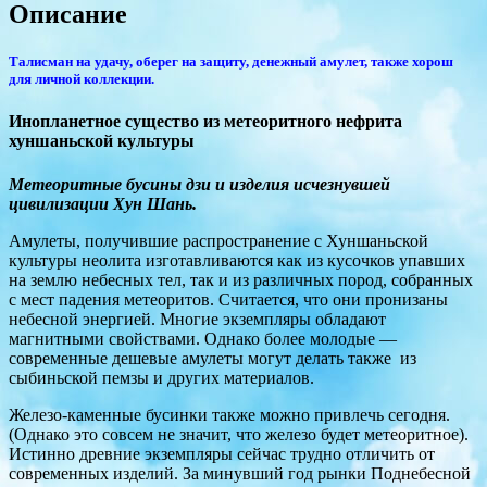
Описание
Талисман на удачу, оберег на защиту, денежный амулет, также хорош
для личной коллекции.
Инопланетное существо из метеоритного нефрита
хуншаньской культуры
Метеоритные бусины дзи и изделия исчезнувшей
цивилизации Хун Шань.
Амулеты, получившие распространение с Хуншаньской
культуры неолита изготавливаются как из кусочков упавших
на землю небесных тел, так и из различных пород, собранных
с мест падения метеоритов. Считается, что они пронизаны
небесной энергией. Многие экземпляры обладают
магнитными свойствами. Однако более молодые —
современные дешевые амулеты могут делать также из
сыбиньской пемзы и других материалов.
Железо-каменные бусинки также можно привлечь сегодня.
(Однако это совсем не значит, что железо будет метеоритное).
Истинно древние экземпляры сейчас трудно отличить от
современных изделий. За минувший год рынки Поднебесной