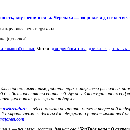
сть, внутренняя сила. Черепаха — здоровье и долголетие, з
митирующее венки дракона.
ка (цепочки).
 и клыкообразные
Метки:
дзи для богатства
,
дзи клык
,
дзи клык 
 для единомышленников, работающих с энергиями различных нап
 для большинства посетителей. Бусины дзи для участников Дзи-
арки участника, розыгрыши подарков.
та
osekretah.ru
— здесь можно почитать много интересной информ
й с украшениями из бусины дзи, форумом и ритуальными предме
ardforest.com
талья — решилась завести для нас свой
YouTube канал О секрета