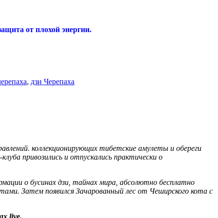
ащита от плохой энергии.
черепаха
,
дзи Черепаха
равлений. коллекционирующих тибетские амулеты и обереги
клуба привозились и отпускались практически о
ации о бусинах дзи, тайнах мира, абсолютно бесплатно
тами. Затем появился Зачарованный лес от Чеширского кота с
х live.