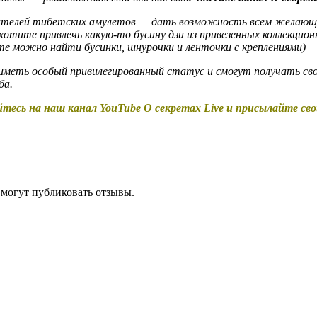
телей тибетских амулетов — дать возможность всем желающим
захотите привлечь какую-то бусину дзи из привезенных коллекци
те можно найти бусинки, шнурочки и ленточки с креплениями)
меть особый привилегированный статус и смогут получать свои
ба.
йтесь на наш канал YouTube
О секретах Live
и присылайте сво
 могут публиковать отзывы.