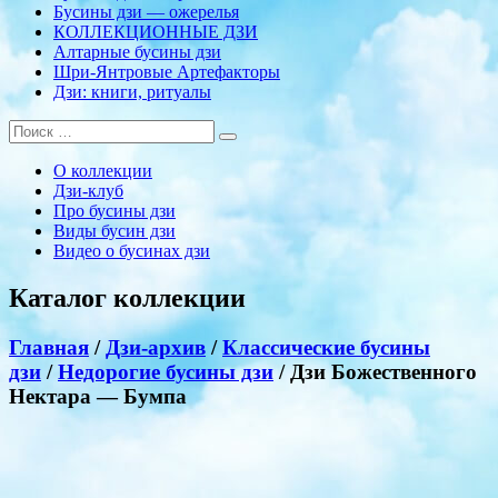
Бусины дзи — ожерелья
КОЛЛЕКЦИОННЫЕ ДЗИ
Алтарные бусины дзи
Шри-Янтровые Артефакторы
Дзи: книги, ритуалы
О коллекции
Дзи-клуб
Про бусины дзи
Виды бусин дзи
Видео о бусинах дзи
Каталог коллекции
Главная
/
Дзи-архив
/
Классические бусины
дзи
/
Недорогие бусины дзи
/ Дзи Божественного
Нектара — Бумпа