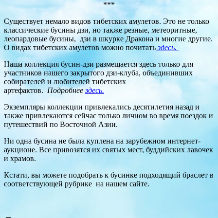
***
Существует немало видов тибетских амулетов. Это не только
классические бусины дзи, но также резные, метеоритные,
леопардовые бусины, дзи в шкурке Дракона и многие другие.
О видах тибетских амулетов можно почитать
здесь.
Наша коллекция бусин-дзи размещается здесь только для
участников нашего закрытого дзи-клуба, объединивших
собирателей и любителей тибетских
артефактов.
Подробнее
здесь.
Экземпляры коллекции привлекались десятилетия назад и
также привлекаются сейчас только личном во время поездок и
путешествий по Восточной Азии.
Ни одна бусина не была куплена на зарубежном интернет-
аукционе. Все привозятся их святых мест, буддийских лавочек
и храмов.
Кстати, вы можете подобрать к бусинке подходящий браслет в
соответствующей рубрике на нашем сайте.