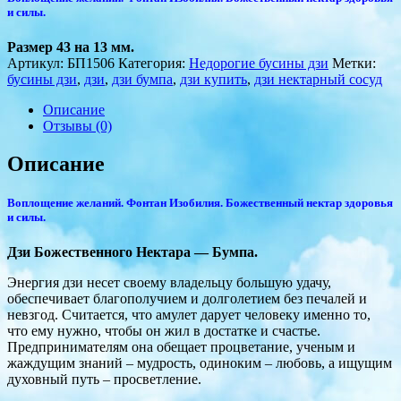
и силы.
Размер 43 на 13 мм.
Артикул:
БП1506
Категория:
Недорогие бусины дзи
Метки:
бусины дзи
,
дзи
,
дзи бумпа
,
дзи купить
,
дзи нектарный сосуд
Описание
Отзывы (0)
Описание
Воплощение желаний. Фонтан Изобилия. Божественный нектар здоровья
и силы.
Дзи Божественного Нектара — Бумпа.
Энергия дзи несет своему владельцу большую удачу,
обеспечивает благополучием и долголетием без печалей и
невзгод. Считается, что амулет дарует человеку именно то,
что ему нужно, чтобы он жил в достатке и счастье.
Предпринимателям она обещает процветание, ученым и
жаждущим знаний – мудрость, одиноким – любовь, а ищущим
духовный путь – просветление.