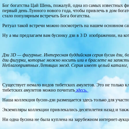
Бог богатства Цай Шень, пожалуй, одна из самых известных фи
первый день Лунного нового года, чтобы привлечь в дом богат
стало популярным встречать Бога богатства.
Ритуал такой встречи можно посмотреть на нашем основном с
Ну а мы предлагаем вам бусинку дзи в 3 D изображении, на к
Дзи 3D — фигурные. Интересная буддийская серия бусин дзи, 
дзи фигурки, которые можно носить или в браслете на запяс
Неблагоприятных Летящих звезд. Серия имеет целый каталог,
Существует немало видов тибетских амулетов. Это не только к
тибетских амулетов можно почитать
здесь.
Наша коллекция бусин-дзи размещается здесь только для участ
Экземпляры коллекции привлекались десятилетия назад и такж
Ни одна бусина не была куплена на зарубежном интернет-аукци