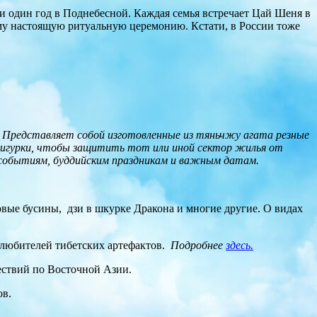
ни один год в Поднебесной. Каждая семья встречает Цай Шеня в
ему настоящую ритуальную церемонию. Кстати, в России тоже
. Представляет собой изготовленные из тяньчжу агата резные
 фигурки, чтобы защитить тот или иной сектор жилья от
м событиям, буддийским праздникам и важным датам.
овые бусины, дзи в шкурке Дракона и многие другие. О видах
 любителей тибетских артефактов.
Подробнее
здесь.
шествий по Восточной Азии.
ов.