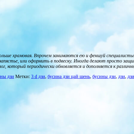
 больше храмовая. Впрочем занимаются ею и феншуй специалист
а запястье, или оформить в подвеску. Иногда делают просто з
ог, который периодически обновляется и дополняется к разли
ины дзи
Метки:
3 d дзи
,
бусина дзи цай шень
,
бусины дзи
,
дзи
,
дз