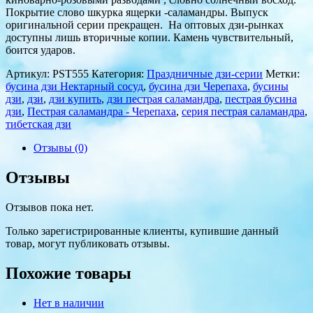
Покрытие слово шкурка ящерки -саламандры. Выпуск
оригинальной серии прекращен. На оптовых дзи-рынках
доступны лишь вторичные копии. Камень чувствительный,
боится ударов.
Артикул:
PST555
Категория:
Праздничные дзи-серии
Метки:
бусина дзи Нектарный сосуд
,
бусина дзи Черепаха
,
бусины
дзи
,
дзи
,
дзи купить
,
дзи пестрая саламандра
,
пестрая бусина
дзи
,
Пестрая саламандра - Черепаха
,
серия пестрая саламандра
,
тибетская дзи
Отзывы (0)
Отзывы
Отзывов пока нет.
Только зарегистрированные клиенты, купившие данный
товар, могут публиковать отзывы.
Похожие товары
Нет в наличии