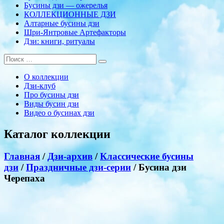
Бусины дзи — ожерелья
КОЛЛЕКЦИОННЫЕ ДЗИ
Алтарные бусины дзи
Шри-Янтровые Артефакторы
Дзи: книги, ритуалы
О коллекции
Дзи-клуб
Про бусины дзи
Виды бусин дзи
Видео о бусинах дзи
Каталог коллекции
Главная
/
Дзи-архив
/
Классические бусины
дзи
/
Праздничные дзи-серии
/ Бусина дзи
Черепаха