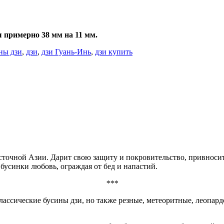
 примерно 38 мм на 11 мм.
ны дзи
,
дзи
,
дзи Гуань-Инь
,
дзи купить
осточной Азии. Дарит свою защиту и покровительство, привноси
бусинки любовь, ограждая от бед и напастий.
***
классические бусины дзи, но также резные, метеоритные, леопар