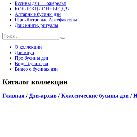
Бусины дзи — ожерелья
КОЛЛЕКЦИОННЫЕ ДЗИ
Алтарные бусины дзи
Шри-Янтровые Артефакторы
Дзи: книги, ритуалы
О коллекции
Дзи-клуб
Про бусины дзи
Виды бусин дзи
Видео о бусинах дзи
Каталог коллекции
Главная
/
Дзи-архив
/
Классические бусины дзи
/
Н