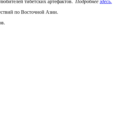
 любителей тибетских артефактов.
Подробнее
здесь.
шествий по Восточной Азии.
ов.