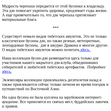
Мудрость черепахи передается от этой бусинки к владельцу.
Эта дзи помогает укрепить здоровье, продлевает годы жизни.
А еще примечательно то, что дзи черепаха притягивает
материальные блага.
***
Существует немало видов тибетских амулетов. Это не только
классические бусины дзи, но также резные, метеоритные,
леопардовые бусины, дзи в шкурке Дракона и многие другие.
О видах тибетских амулетов можно почитать
здесь.
Наша коллекция бусин-дзи размещается здесь только для
участников нашего закрытого дзи-клуба, объединивших
собирателей и любителей тибетских артефактов.
Подробнее
здесь.
Экземпляры коллекции привлекались десятилетия назад и
также привлекаются сейчас только личном во время поездок и
путешествий по Восточной Азии.
Ни одна бусина не была куплена на зарубежном интернет-
аукционе. Все привозятся их святых мест, буддийских лавочек
и храмов.