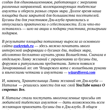
создан для единомышленников, работающих с энергиями
различных направлений. коллекционирующих тибетские
амулеты и обереги разных стран мира. Долгое время наша
площадка была закрытой для большинства посетителей.
Бусины дзи для участников Дзи-клуба привозились и
отпускались практически о себестоимости. Если что-то
оставалось — шло на акции и подарки участника, розыгрыши
подарков.
В результате площадка потихоньку выросла из основного
сайта
osekretah.ru
— здесь можно почитать много
интересной информации о бусинах дзи, тайнах мира,
абсолютно бесплатно изучить уроки Волшебства. Сначала в
отдельную Лавку желаний с украшениями из бусины дзи,
форумом и ритуальными предметами. Затем появился
Зачарованный лес от Чеширского кота с волшебными рунами
и языческими четками и амулетами —
wizardforest.com
И, наконец, Хранительница Лавки желаний от Дзи-клуба —
Наталья — решилась завести для нас свой
YouTube канал О
секретах live.
К Наталье стали поступать многочисленные просьбы от
любителей тибетских амулетов — дать возможность всем
желающим привлекать бусины дзи в Дзи-клубе
.
В общем