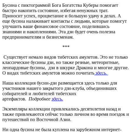
Бусина с пиктограммой Бога Богатства Куберы помогает
быстро накопить состояние, избегая ненужных трат.
Приносит успех, процветание и большую удачу в делах. А
еще бусина налаживает контакты с людьми, которые помогут
улучшить ваше финансовое состояние, поделившись
знаниями и накоплениями. Эта дзи будет очень полезна
предпринимателям и бизнесменам.
***
Существует немало видов тибетских амулетов. Это не только
классические бусины дзи, но также резные, метеоритные,
леопардовые бусины, дзи в шкурке Дракона и многие другие.
О видах тибетских амулетов можно почитать
здесь.
Наша коллекция бусин-дзи размещается здесь только для
участников нашего закрытого дзи-клуба, объединивших
собирателей и любителей тибетских
артефактов.
Подробнее
здесь.
Экземпляры коллекции привлекались десятилетия назад и
также привлекаются сейчас только личном во время поездок и
путешествий по Восточной Азии.
Ни одна бусина не была куплена на зарубежном интернет-