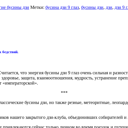
гие бусины дзи
Метки:
бусина дзи 9 глаз
,
бусины дзи
,
дзи
,
дзи 9 г
 бедствий.
тается, что энергия бусины дзи 9 глаз очень сильная и разност
, здоровье, защита, взаимоотношения, мудрость, устранение преп
т «императорской».
***
классические бусины дзи, но также резные, метеоритные, леопар
ников нашего закрытого дзи-клуба, объединивших собирателей и
е привлекаются сейчас только личном во время поездок и путе