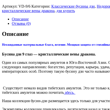
Артикул:
VD-9/6
Категории:
Классические бусины дзи
,
Недоро
кристаллические вены дракона
,
дзи купить
Описание
Отзывы (0)
Описание
Неожиданные материальные блага, везение. Мощная защита от стихийных
Бусина дзи 9 глаз — кристаллические вены дракона.
Один из самых популярных амулетов в Юго-Восточной Азии. Счи
следующих направлениях: богатство, репутация, карьера, удача
императорских особ. Поэтому такую бусину дзи часто называю
Существует немало видов тибетских амулетов. Это не только 
тибетских амулетов можно почитать
здесь.
Наша коллекция бусин-дзи размещается здесь только для участ
Экземпляры коллекции привлекались десятилетия назад и такж