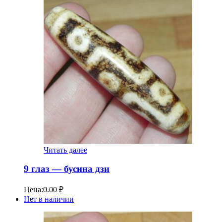
Читать далее
9 глаз — бусина дзи
Цена:
0.00
₽
Нет в наличии