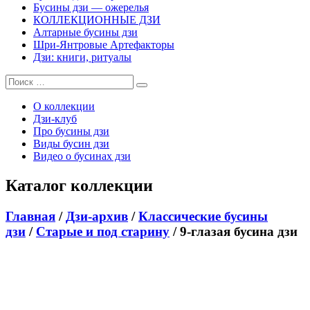
Бусины дзи — ожерелья
КОЛЛЕКЦИОННЫЕ ДЗИ
Алтарные бусины дзи
Шри-Янтровые Артефакторы
Дзи: книги, ритуалы
О коллекции
Дзи-клуб
Про бусины дзи
Виды бусин дзи
Видео о бусинах дзи
Каталог коллекции
Главная
/
Дзи-архив
/
Классические бусины
дзи
/
Cтарые и под старину
/ 9-глазая бусина дзи