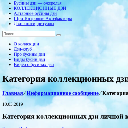
Бусины дзи — ожерелья
КОЛЛЕКЦИОННЫЕ ДЗИ
Алтарные бусины дзи
Шри-Янтровые Артефакторы
Дзи: книги, ритуалы
О коллекции
Дзи-клуб
Про бусины дзи
Виды бусин дзи
Видео о бусинах дзи
Категория коллекционных дз
Главная
⁄
Информационное сообщение
⁄
Категори
10.03.2019
Категория коллекционных дзи личной 