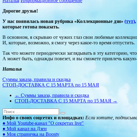
Наталья
Информационное сообщение
Дорогие друзья!
У нас появилась новая рубрика «Коллекционные дзи»
(тут)
которые готова показать.
В основном, я скрываю от чужих глаз свои любимые коллекцио
И, которые, возможно, я смогу через какое-то время отпустить.
Так что можете периодически заглядывать в эту категорию, ч
А может быть, однажды повезет, и вы сможете привлечь какую-
Наталья
Навигация
Суммы заказа, правила и скидка
СТОП-ДОСТАВКА С 15 МАРТА по 15 МАЯ
по
←
Суммы заказа, правила и скидка
записям
СТОП-ДОСТАВКА С 15 МАРТА по 15 МАЯ
→
Инфо о своих соцсетях и площадках:
Если хотите, подписыв
● Мой Youtube-канал "О секретах live"
● Мой канал на Дзен
● Моя страничка на Boosty