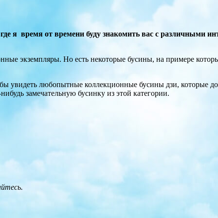
, где я время от времени буду знакомить вас с различными и
нные экземпляры. Но есть некоторые бусины, на примере которы
тобы увидеть любопытные коллекционные бусины дзи, которые д
нибудь замечательную бусинку из этой категории.
айтесь.