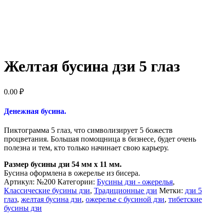
Желтая бусина дзи 5 глаз
0.00
₽
Денежная бусина.
Пиктограмма 5 глаз, что символизирует 5 божеств
процветания. Большая помощница в бизнесе, будет очень
полезна и тем, кто только начинает свою карьеру.
Размер бусины дзи 54 мм x 11 мм.
Бусина оформлена в ожерелье из бисера.
Артикул:
№200
Категории:
Бусины дзи - ожерелья
,
Классические бусины дзи
,
Традиционные дзи
Метки:
дзи 5
глаз
,
желтая бусина дзи
,
ожерелье с бусиной дзи
,
тибетские
бусины дзи