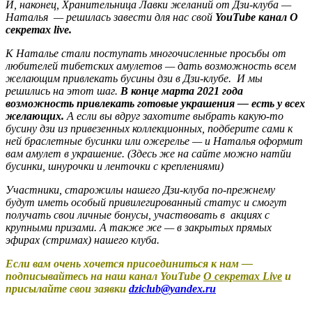
И, наконец, Хранительница Лавки желаний от Дзи-клуба —
Наталья — решилась завести для нас свой
YouTube канал О
секретах live.
К Наталье стали поступать многочисленные просьбы от
любителей тибетских амулетов — дать возможность всем
желающим привлекать бусины дзи в Дзи-клубе. И мы
решились на этот шаг.
В конце марта 2021 года
возможность привлекать готовые украшения — есть у всех
желающих.
А если вы вдруг захотите выбрать какую-то
бусину дзи из привезенных коллекционных, подберите сами к
ней браслетные бусинки или ожерелье — и Наталья оформит
вам амулет в украшение. (Здесь же на сайте можно натйи
бусинки, шнурочки и ленточки с креплениями)
Участники, старожилы нашего Дзи-клуба по-прежнему
будут иметь особый привилегированный статус и смогут
получать свои личные бонусы, участвовать в акциях с
крупными призами. А также же — в закрытых прямых
эфирах (стримах) нашего клуба.
Если вам очень хочется присоединиться к нам —
подписывайтесь на наш канал YouTube
О секретах Live
и
присылайте свои заявки
dziclub@yandex.ru