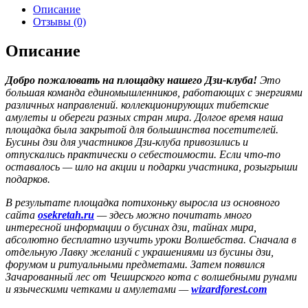
Описание
Отзывы (0)
Описание
Добро пожаловать на площадку нашего Дзи-клуба!
Это
большая команда единомышленников, работающих с энергиями
различных направлений. коллекционирующих тибетские
амулеты и обереги разных стран мира. Долгое время наша
площадка была закрытой для большинства посетителей.
Бусины дзи для участников Дзи-клуба привозились и
отпускались практически о себестоимости. Если что-то
оставалось — шло на акции и подарки участника, розыгрыши
подарков.
В результате площадка потихоньку выросла из основного
сайта
osekretah.ru
— здесь можно почитать много
интересной информации о бусинах дзи, тайнах мира,
абсолютно бесплатно изучить уроки Волшебства. Сначала в
отдельную Лавку желаний с украшениями из бусины дзи,
форумом и ритуальными предметами. Затем появился
Зачарованный лес от Чеширского кота с волшебными рунами
и языческими четками и амулетами —
wizardforest.com