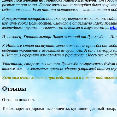
Добро пожаловать на площадку нашего Дзи-клуба!
Он создан
разных стран мира. Долгое время наша площадка была закрытой
себестоимости. Если что-то оставалось — шло на акции и под
В результате площадка потихоньку выросла из основного сай
изучить уроки Волшебства. Сначала в отдельную Лавку желани
волшебными рунами и языческими четками и амулетами —
wiz
И, наконец, Хранительница Лавки желаний от Дзи-клуба — На
К Наталье стали поступать многочисленные просьбы от люби
выбрать украшение с изделиями из бусин дзи. А если вы вдруг 
и Наталья оформит вам амулет в украшение. (Здесь же на сай
Участники, старожилы нашего Дзи-клуба по-прежнему будут и
также же — в закрытых прямых эфирах (стримах) нашего клу
Если вам очень хочется присоединиться к нам — подписыва
Отзывы
Отзывов пока нет.
Только зарегистрированные клиенты, купившие данный товар,