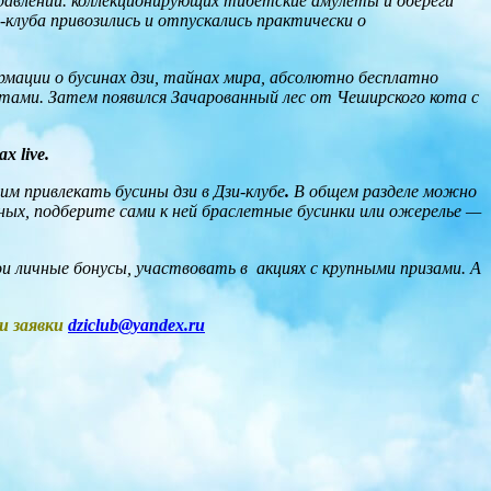
равлений. коллекционирующих тибетские амулеты и обереги
клуба привозились и отпускались практически о
ации о бусинах дзи, тайнах мира, абсолютно бесплатно
тами. Затем появился Зачарованный лес от Чеширского кота с
х live.
 привлекать бусины дзи в Дзи-клубе
.
В общем разделе можно
онных, подберите сами к ней браслетные бусинки или ожерелье —
 личные бонусы, участвовать в акциях с крупными призами. А
и заявки
dziclub@yandex.ru