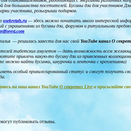
 для единомышленников, работающих с энергиями различных нап
 для большинства посетителей. Бусины дзи для участников Дзи-
арки участника, розыгрыши подарков.
та
osekretah.ru
— здесь можно почитать много интересной информ
й с украшениями из бусины дзи, форумом и ритуальными предме
ardforest.com
талья — решилась завести для нас свой
YouTube канал О секрета
телей тибетских амулетов — дать возможность всем желающим
захотите привлечь какую-то бусину дзи из привезенных коллекци
те можно найти бусинки, шнурочки и ленточки с креплениями)
меть особый привилегированный статус и смогут получать свои
ба.
йтесь на наш канал YouTube
О секретах Live
и присылайте сво
 могут публиковать отзывы.