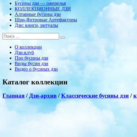
Бусины дзи — ожерелья
КОЛЛЕКЦИОННЫЕ ДЗИ
Алтарные бусины дзи
Шри-Янтровые Артефакторы
Дзи: книги, ритуалы
О коллекции
Дзи-клуб
Про бусины дзи
Виды бусин дзи
Видео о бусинах дзи
Каталог коллекции
Главная
/
Дзи-архив
/
Классические бусины дзи
/
к