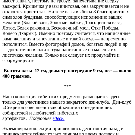
имеет защиту, поэтому не требует запечатывание сверху
ваджрой. Крышечка у вазы винтовая, она закручивается и не
откроется просто так. На теле вазы выбиты 8 благоприятных
символов буддизма, способствующих исполнению ваших
желаний (Благой зонт, Золотые рыбки, Драгоценная ваза,
Лотос, Белая раковина, Бесконечный узел, Стяг Победы,
Колесо Дхармы). Именно поэтому считается, что написанные
вами желания и запечатанные в такой сосуд — непременно
исполнится. Вместо фотографий домов, богатых людей и др
— достаточно вложить туда написанные на маленьких
листочках желания. Только как следует их продумайте и
сформулируйте.
Высота вазы 12 см, диаметр посередине 9 см, вес — около
400 граммов.
***
Наша коллекция тибетских предметов размещается здесь
только для участников нашего закрытого дзи-клуба. Дзи-клуб
«Секретов совершенства» объединил объединивших
собирателей и любителей тибетских
артефактов.
Подробнее
здесь.
Экземпляры коллекции привлекались десятилетия назад и
привлекаются сейчас только личном во время поездок и