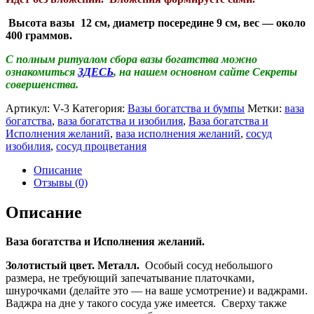
Высота вазы 12 см, диаметр посередине 9 см, вес — около
400 граммов.
С полным ритуалом сбора вазы богатства можно
ознакомиться
ЗДЕСЬ
, на нашем основном сайте Секреты
совершенства.
Артикул:
V-3
Категория:
Вазы богатства и бумпы
Метки:
ваза
богатства
,
ваза богатства и изобилия
,
Ваза богатства и
Исполнения желаний
,
ваза исполнения желаний
,
сосуд
изобилия
,
сосуд процветания
Описание
Отзывы (0)
Описание
Ваза богатства и Исполнения желаний.
Золотистый цвет. Металл.
Особый сосуд небольшого
размера, не требующий запечатывание платочками,
шнурочками (делайте это — на ваше усмотрение) и ваджрами.
Ваджра на дне у такого сосуда уже имеется. Сверху также