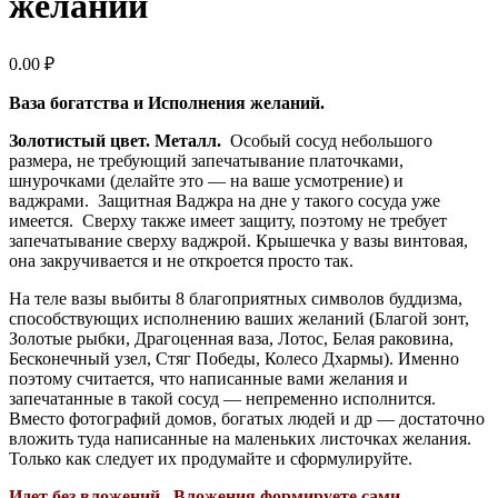
желаний
0.00
₽
Ваза богатства и Исполнения желаний.
Золотистый цвет. Металл.
Особый сосуд небольшого
размера, не требующий запечатывание платочками,
шнурочками (делайте это — на ваше усмотрение) и
ваджрами. Защитная Ваджра на дне у такого сосуда уже
имеется. Сверху также имеет защиту, поэтому не требует
запечатывание сверху ваджрой. Крышечка у вазы винтовая,
она закручивается и не откроется просто так.
На теле вазы выбиты 8 благоприятных символов буддизма,
способствующих исполнению ваших желаний (Благой зонт,
Золотые рыбки, Драгоценная ваза, Лотос, Белая раковина,
Бесконечный узел, Стяг Победы, Колесо Дхармы). Именно
поэтому считается, что написанные вами желания и
запечатанные в такой сосуд — непременно исполнится.
Вместо фотографий домов, богатых людей и др — достаточно
вложить туда написанные на маленьких листочках желания.
Только как следует их продумайте и сформулируйте.
Идет без вложений. Вложения формируете сами.