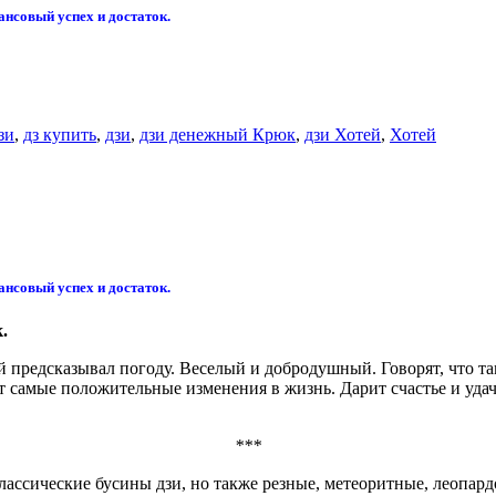
ансовый успех и достаток.
зи
,
дз купить
,
дзи
,
дзи денежный Крюк
,
дзи Хотей
,
Хотей
ансовый успех и достаток.
.
 предсказывал погоду. Веселый и добродушный. Говорят, что там
ет самые положительные изменения в жизнь. Дарит счастье и уд
***
классические бусины дзи, но также резные, метеоритные, леопар