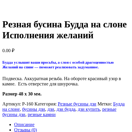
Резная бусина Будда на слоне
Исполнения желаний
0.00
₽
Будда услышит ваши просьбы, а слон с особой драгоценностью
Желаний на спине — поможет реализовать задуманное.
Подвеска. Аккуратная резьба. На обороте красивый узор в
камне. Есть отверстие для шнурочка.
Размер 48 x 30 мм.
Артикул:
Р-160
Категория:
Резные бусины дзи
Метки:
Будда
на слоне
,
бусины дзи
,
дзи
,
дзи будда
,
дзи купить
,
резные
бусины дзи
,
резные камни
Описание
Отзывы (0)