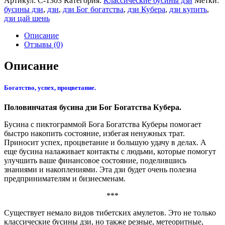
Артикул:
С-1303
Категория:
Классические бусины дзи
Метки:
бусины дзи
,
дзи
,
дзи Бог богатства
,
дзи Кубера
,
дзи купить
,
дзи цай шень
Описание
Отзывы (0)
Описание
Богатство, успех, процветание.
Половинчатая бусина дзи Бог Богатства Кубера.
Бусина с пиктограммой Бога Богатства Куберы помогает
быстро накопить состояние, избегая ненужных трат.
Приносит успех, процветание и большую удачу в делах. А
еще бусина налаживает контакты с людьми, которые помогут
улучшить ваше финансовое состояние, поделившись
знаниями и накоплениями. Эта дзи будет очень полезна
предпринимателям и бизнесменам.
***
Существует немало видов тибетских амулетов. Это не только
классические бусины дзи, но также резные, метеоритные,