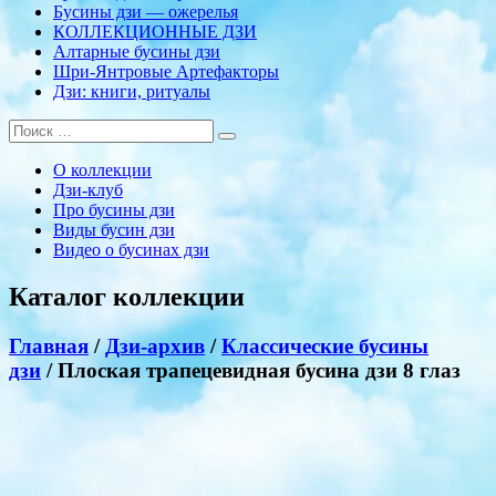
Бусины дзи — ожерелья
КОЛЛЕКЦИОННЫЕ ДЗИ
Алтарные бусины дзи
Шри-Янтровые Артефакторы
Дзи: книги, ритуалы
О коллекции
Дзи-клуб
Про бусины дзи
Виды бусин дзи
Видео о бусинах дзи
Каталог коллекции
Главная
/
Дзи-архив
/
Классические бусины
дзи
/ Плоская трапецевидная бусина дзи 8 глаз