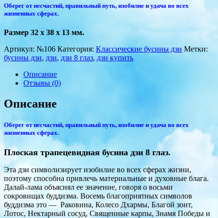
Оберег от несчастий, правильный путь, изобилие и удача во всех
жизненных сферах.
Размер 32 х 38 х 13 мм.
Артикул:
№106
Категория:
Классические бусины дзи
Метки:
бусины дзи
,
дзи
,
дзи 8 глаз
,
дзи купить
Описание
Отзывы (0)
Описание
Оберег от несчастий, правильный путь, изобилие и удача во всех
жизненных сферах.
Плоская трапецевидная бусина дзи 8 глаз
.
Эта дзи символизирует изобилие во всех сферах жизни,
поэтому способна привлечь материальные и духовные блага.
Далай-лама объяснял ее значение, говоря о восьми
сокровищах буддизма. Восемь благоприятных символов
буддизма это — Раковина, Колесо Дхармы, Благой зонт,
Лотос, Нектарный сосуд, Священные карпы, Знамя Победы и