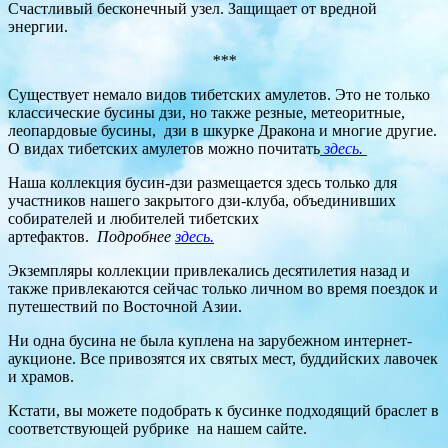
Счастливый бесконечный узел. Защищает от вредной
энергии.
***
Существует немало видов тибетских амулетов. Это не только
классические бусины дзи, но также резные, метеоритные,
леопардовые бусины, дзи в шкурке Дракона и многие другие.
О видах тибетских амулетов можно почитать
здесь.
Наша коллекция бусин-дзи размещается здесь только для
участников нашего закрытого дзи-клуба, объединивших
собирателей и любителей тибетских
артефактов.
Подробнее
здесь.
Экземпляры коллекции привлекались десятилетия назад и
также привлекаются сейчас только личном во время поездок и
путешествий по Восточной Азии.
Ни одна бусина не была куплена на зарубежном интернет-
аукционе. Все привозятся их святых мест, буддийских лавочек
и храмов.
Кстати, вы можете подобрать к бусинке подходящий браслет в
соответствующей рубрике на нашем сайте.