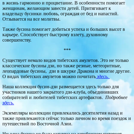
в жизнь гармонию и процветание. В особенности помогает
женщинам, желающим завести детей. Притягивает к
владельцу бусинки любовь, ограждая от бед и напастий.
Отзывается на все молитвы.
Также бусина помогает добиться успеха и больших высот в
карьере. Способствует быстрому взлету, духовному
совершенству.
***
Существует немало видов тибетских амулетов. Это не только
классические бусины дзи, но также резные, метеоритные,
леопардовые бусины, дзи в шкурке Дракона и многие другие.
О видах тибетских амулетов можно почитать
здесь.
Наша коллекция бусин-дзи размещается здесь только для
участников нашего закрытого дзи-клуба, объединивших
собирателей и любителей тибетских артефактов.
Подробнее
здесь.
Экземпляры коллекции привлекались десятилетия назад и
также привлекаются сейчас только личном во время поездок и
путешествий по Восточной Азии.
Ни одна бусина не была куплена на зарубежном интернет-