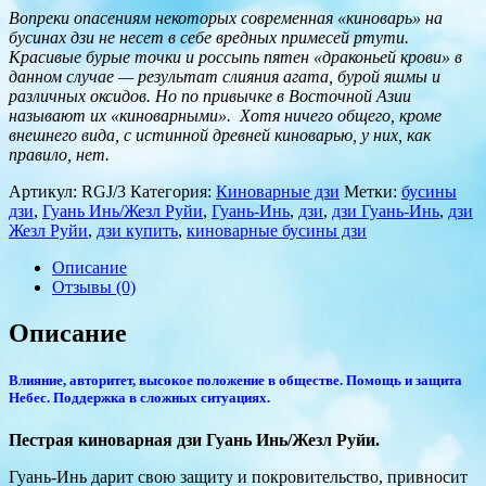
Вопреки опасениям некоторых современная «киноварь» на
бусинах дзи не несет в себе вредных примесей ртути.
Красивые бурые точки и россыпь пятен «драконьей крови» в
данном случае — результат слияния агата, бурой яшмы и
различных оксидов. Но по привычке в Восточной Азии
называют их «киноварными». Хотя ничего общего, кроме
внешнего вида, с истинной древней киноварью, у них, как
правило, нет.
Артикул:
RGJ/3
Категория:
Киноварные дзи
Метки:
бусины
дзи
,
Гуань Инь/Жезл Руйи
,
Гуань-Инь
,
дзи
,
дзи Гуань-Инь
,
дзи
Жезл Руйи
,
дзи купить
,
киноварные бусины дзи
Описание
Отзывы (0)
Описание
Влияние, авторитет, высокое положение в обществе. Помощь и защита
Небес. Поддержка в сложных ситуациях.
Пестрая киноварная дзи Гуань Инь/Жезл Руйи.
Гуань-Инь дарит свою защиту и покровительство, привносит