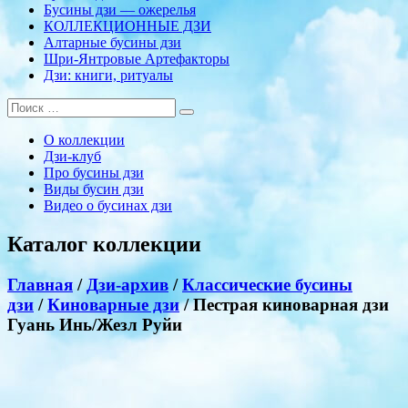
Бусины дзи — ожерелья
КОЛЛЕКЦИОННЫЕ ДЗИ
Алтарные бусины дзи
Шри-Янтровые Артефакторы
Дзи: книги, ритуалы
О коллекции
Дзи-клуб
Про бусины дзи
Виды бусин дзи
Видео о бусинах дзи
Каталог коллекции
Главная
/
Дзи-архив
/
Классические бусины
дзи
/
Киноварные дзи
/ Пестрая киноварная дзи
Гуань Инь/Жезл Руйи