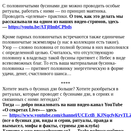
С половинчатыми бусинами дзи можно проводить особые
ритуалы, работать с ними — по принцип маятника.
Проводить «целевые» практики.
О том, как это делать мы
рассказывали на одном из наших видео-стримов, здесь
—
https://youtu.be/ATjHmbCPbds
Кроме парных половинчатых встречаются также единичные
половинчатые экземпляры (у нас в коллекции есть такие).
Узор — словно половина от полной бусины в них выполнялся
с определенной целью. Считалось, что отсутствующую
половину к владельцу такой бусины притянет с Небес в виде
всевозможных благ. То есть ваша материальная бусинка-
половинка — притянет половинку энергетическую в форме
удачи, денег, счастливого шанса…
****
Хотите знать о бусинах дзи больше? Хотите разобраться в
ритуалах, которые проводят с бусинами дзи, в сериях и
связанных с ними легендах?
Тогда — добро пожаловать на наш видео-канал YouTube
«О секретах Live»
— здесь
—
https://www.youtube.com/channel/UCEctB_KJNqcfyKryTL
(все о бусинах дзи, виды и серии, ритуалы, правда и
вымысел, мифы и факты, стримы дзи-клуба)
Хотите к нам присоединиться? — Тогда подписывайтесь