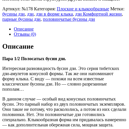
Артикул:
№178
Категория:
Плоские и клыкообразные
Метки:
бусины дзи
,
дзи
,
дзи в форме клыка
,
дзи Комфортной жизни
,
парные бусины дзи
,
половинчатые бусины дзи
Описание
Отзывы (0)
Описание
Пара 1/2 Полосатых бусин дзи.
Интересная разновидность бусин дзи. Это серия тибетских
дзи-амулетов конусной формы. Так же они напоминают
форму клыка. С виду — похожи на всем известные
классические бусины дзи. Но — словно разрезанные
пополам…
В данном случае — особый вид конусных половинчатых
бусин. Это парный набор из двух половинчатых экземпляров.
Они такие не потому, что раскололись, а потом из них сделали
половинки. Нет. Эти половинчатые дзи готовились
специально. Клыкообразная форма им придавалась намеренно
— как дополнительная обережная сила, мощная защита.