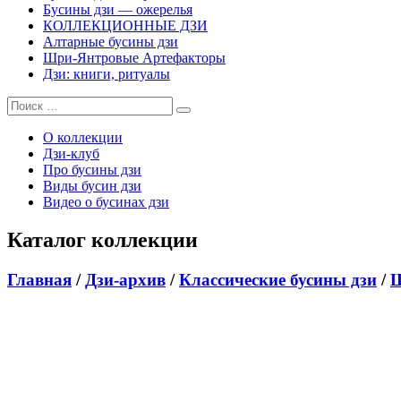
Бусины дзи — ожерелья
КОЛЛЕКЦИОННЫЕ ДЗИ
Алтарные бусины дзи
Шри-Янтровые Артефакторы
Дзи: книги, ритуалы
О коллекции
Дзи-клуб
Про бусины дзи
Виды бусин дзи
Видео о бусинах дзи
Каталог коллекции
Главная
/
Дзи-архив
/
Классические бусины дзи
/
Ш