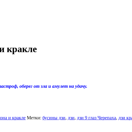
и кракле
строф, оберег от зла и амулет на удачу.
она и кракле
Метки:
бусины дзи
,
дзи
,
дзи 9 глаз Черепаха
,
дзи кр