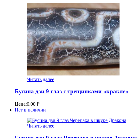
Читать далее
Бусина дзи 9 глаз с трещинками «кракле»
Цена:
0.00
₽
Нет в наличии
Читать далее
Бусина дзи 9 глаз Черепаха в шкуре Дракона