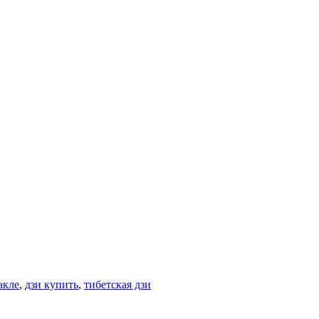
акле
,
дзи купить
,
тибетская дзи