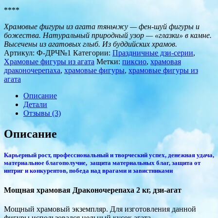
****
Храмовые фигуры из агата тяньчжу — фен-шуй фигуры и
божества. Натуральный природный узор — «глазки» в камне.
Высечены из агатовых глыб. Из буддийских храмов.
Артикул:
Ф-ДРЧ№1
Категории:
Праздничные дзи-серии
,
Храмовые фигуры из агата
Метки:
пиксио
,
храмовая
драконочерепаха
,
храмовые фигуры
,
храмовые фигуры из
агата
Описание
Детали
Отзывы (3)
Описание
Карьерный рост, профессиональный и творческий успех, денежная удача,
материальное благополучие, защита материальных благ, защита от
интриг и конкурентов, победа над врагами и завистниками
Мощная храмовая Драконочерепаха 2 кг, дзи-агат
Мощный храмовый экземпляр. Для изготовления данной
фигуры использовался цельный кусок агата.