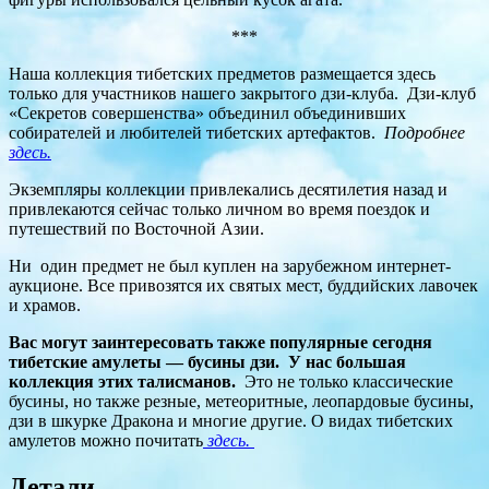
***
Наша коллекция тибетских предметов размещается здесь
только для участников нашего закрытого дзи-клуба. Дзи-клуб
«Секретов совершенства» объединил объединивших
собирателей и любителей тибетских артефактов.
Подробнее
здесь.
Экземпляры коллекции привлекались десятилетия назад и
привлекаются сейчас только личном во время поездок и
путешествий по Восточной Азии.
Ни один предмет не был куплен на зарубежном интернет-
аукционе. Все привозятся их святых мест, буддийских лавочек
и храмов.
Вас могут заинтересовать также популярные сегодня
тибетские амулеты — бусины дзи. У нас большая
коллекция этих талисманов.
Это не только классические
бусины, но также резные, метеоритные, леопардовые бусины,
дзи в шкурке Дракона и многие другие. О видах тибетских
амулетов можно почитать
здесь.
Детали