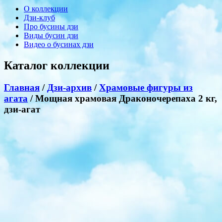
О коллекции
Дзи-клуб
Про бусины дзи
Виды бусин дзи
Видео о бусинах дзи
Каталог коллекции
Главная
/
Дзи-архив
/
Храмовые фигуры из
агата
/ Мощная храмовая Драконочерепаха 2 кг,
дзи-агат