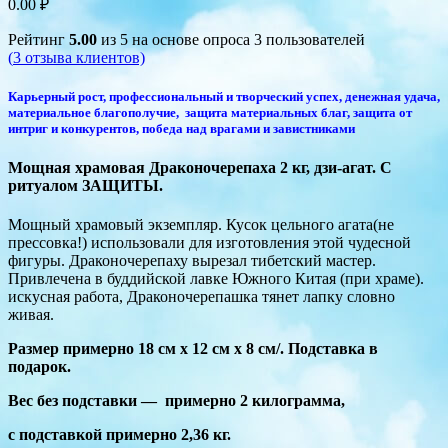
0.00
₽
Рейтинг
5.00
из 5 на основе опроса
3
пользователей
(
3
отзыва клиентов)
Карьерный рост, профессиональный и творческий успех, денежная удача,
материальное благополучие, защита материальных благ, защита от
интриг и конкурентов, победа над врагами и завистниками
Мощная храмовая Драконочерепаха 2 кг, дзи-агат. С
ритуалом ЗАЩИТЫ.
Мощный храмовый экземпляр. Кусок цельного агата(не
прессовка!) использовали для изготовления этой чудесной
фигуры. Драконочерепаху вырезал тибетский мастер.
Привлечена в буддийской лавке Южного Китая (при храме).
искусная работа, Драконочерепашка тянет лапку словно
живая.
Размер примерно 18 см x 12 см x 8 см/. Подставка в
подарок.
Вес без подставки — примерно 2 килограмма,
с подставкой примерно 2,36 кг.