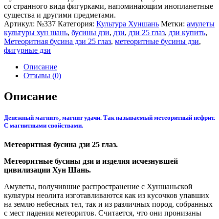
со странного вида фигурками, напоминающим инопланетные
существа и другими предметами.
Артикул:
№337
Категория:
Культура Хуншань
Метки:
амулеты
культуры хун шань
,
бусины дзи
,
дзи
,
дзи 25 глаз
,
дзи купить
,
Метеоритная бусина дзи 25 глаз
,
метеоритные бусины дзи
,
фигурные дзи
Описание
Отзывы (0)
Описание
Денежный магнит», магнит удачи. Так называемый метеоритный нефрит.
С магнитными свойствами.
Метеоритная бусина дзи 25 глаз.
Метеоритные бусины дзи и изделия исчезнувшей
цивилизации Хун Шань.
Амулеты, получившие распространение с Хуншаньской
культуры неолита изготавливаются как из кусочков упавших
на землю небесных тел, так и из различных пород, собранных
с мест падения метеоритов. Считается, что они пронизаны