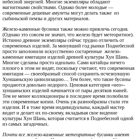
небесной энергией. Многие экземпляры обладают
магнитными свойствами. Однако более молодые —
современные дешевые амулеты могут делать также из
сыбиньской пемзы и других материалов.
Железо-каменные бусинки также можно привлечь сегодня.
(Однако это совсем не значит, что железо будет метеоритное).
Истинно древние экземпляры сейчас трудно отличить от
современных изделий. За минувший год рынки Поднебесной
просто заполонили искусственно состаренные железо-
каменные имитации изделий древней культуры Хун Шань.
Многие сделаны просто идеально. Сами китайцы ничего
плохого в этом не видят, поскольку считают, что современная
имитация — своеобразный способ сохранить исчезнувшую
Хуншаньскую цивилизацию… Тем более, что такие бусины
продаются довольно недорого. Ценовая категория «нео»-
хуншаньских изделий начинается от пары десятков юаней.
Тем не менее коллекционеры в последнее время полюбили
эти современные копии. Очень уж разнообразны стали эти
изделия. И в тоже время индивидуальны, каждый мастер
видит и делает их по-своему, вкладывая свое видение
культуры Хун Шань, которая считается в Поднебесной одной
из самых загадочных.
Почти все железо-каменные метеоритные бусинки имеют