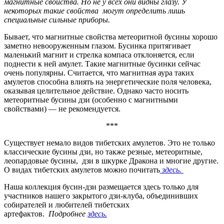
магнитные свойства. Но не у всех они видны глазу. У
некоторых такие свойства могут определить лишь
специальные сильные приборы.
Бывает, что магнитные свойства метеоритной бусины хорошо
заметно невооруженным глазом. Бусинка притягивает
маленький магнит и стрелка компаса отклоняется, если
поднести к ней амулет. Такие магнитные бусинки сейчас
очень популярны. Считается, что магнитная аура таких
амулетов способна влиять на энергетические поля человека,
оказывая целительное действие. Однако часто носить
метеоритные бусины дзи (особенно с магнитными
свойствами) — не рекомендуется.
***
Существует немало видов тибетских амулетов. Это не только
классические бусины дзи, но также резные, метеоритные,
леопардовые бусины, дзи в шкурке Дракона и многие другие.
О видах тибетских амулетов можно почитать
здесь.
Наша коллекция бусин-дзи размещается здесь только для
участников нашего закрытого дзи-клуба, объединивших
собирателей и любителей тибетских
артефактов.
Подробнее
здесь.