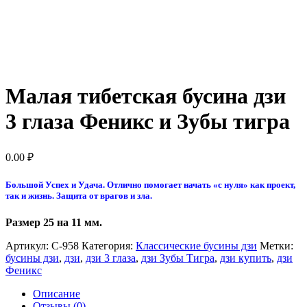
Малая тибетская бусина дзи
3 глаза Феникс и Зубы тигра
0.00
₽
Большой Успех и Удача. Отлично помогает начать «с нуля» как проект,
так и жизнь. Защита от врагов и зла.
Размер 25 на 11 мм.
Артикул:
С-958
Категория:
Классические бусины дзи
Метки:
бусины дзи
,
дзи
,
дзи 3 глаза
,
дзи Зубы Тигра
,
дзи купить
,
дзи
Феникс
Описание
Отзывы (0)