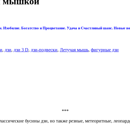
ей мышкой
. Изобилие. Богатство и Процветание. Удача и Счастливый шанс. Новые в
зи
,
дзи
,
дзи 3 D
,
дзи-подвески
,
Летучая мышь
,
фигурные дзи
***
классические бусины дзи, но также резные, метеоритные, леопар