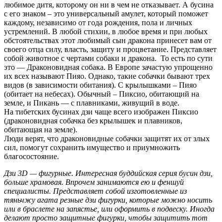
любимое дитя, которому он ни в чем не отказывает. А бусина
с его знаком – это универсальный амулет, который поможет
каждому, независимо от года рождения, пола и личных
устремлений. В любой стихии, в любое время и при любых
обстоятельствах этот любимый сын дракона принесет вам от
своего отца силу, власть, защиту и процветание. Представляет
собой животное с чертами собаки и дракона. То есть по сути
это — Драконовидная собака. В Европе зачастую упрощенно
их всех называют Пияо. Однако, такие собачки бывают трех
видов (в зависимости обитания). С крылышками – Пияо
(обитает на небесах). Обычный – Пиксио, обитающий на
земле, и Пикань — с плавниками, живущий в воде.
На тибетских бусинах дзи чаще всего изображен Пиксио
(драконовидная собачка без крылышек и плавников,
обитающая на земле).
Люди верят, что драконовидные собачки защитят их от злых
сил, помогут сохранить имущество и приумножить
благосостояние.
Дзи 3D — фигурные. Интересная буддийская серия бусин дзи,
больше храмовая. Впрочем занимаются ею и феншуй
специалисты. Представляет собой изготовленные из
тяньчжу агата резные дзи фигурки, которые можно носить
или в браслете на запястье, или оформить в подвеску. Иногда
делают просто защитные фигурки, чтобы защитить тот