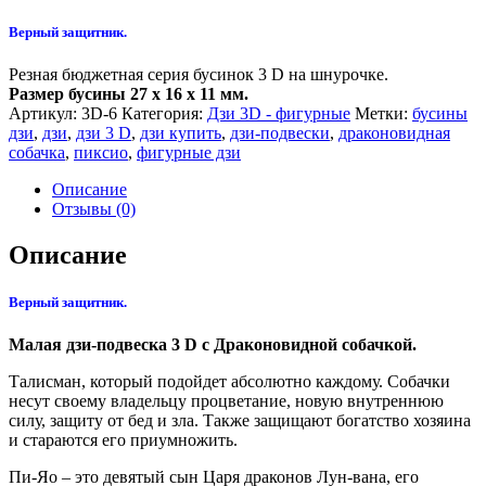
Верный защитник.
Резная бюджетная серия бусинок 3 D на шнурочке.
Размер бусины 27 x 16 x 11 мм.
Артикул:
3D-6
Категория:
Дзи 3D - фигурные
Метки:
бусины
дзи
,
дзи
,
дзи 3 D
,
дзи купить
,
дзи-подвески
,
драконовидная
собачка
,
пиксио
,
фигурные дзи
Описание
Отзывы (0)
Описание
Верный защитник.
Малая дзи-подвеска 3 D с Драконовидной собачкой.
Талисман, который подойдет абсолютно каждому. Собачки
несут своему владельцу процветание, новую внутреннюю
силу, защиту от бед и зла. Также защищают богатство хозяина
и стараются его приумножить.
Пи-Яо – это девятый сын Царя драконов Лун-вана, его