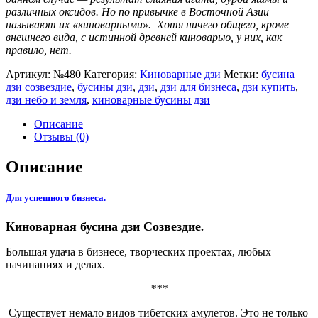
различных оксидов. Но по привычке в Восточной Азии
называют их «киноварными». Хотя ничего общего, кроме
внешнего вида, с истинной древней киноварью, у них, как
правило, нет.
Артикул:
№480
Категория:
Киноварные дзи
Метки:
бусина
дзи созвездие
,
бусины дзи
,
дзи
,
дзи для бизнеса
,
дзи купить
,
дзи небо и земля
,
киноварные бусины дзи
Описание
Отзывы (0)
Описание
Для успешного бизнеса.
Киноварная бусина дзи Созвездие
.
Большая удача в бизнесе, творческих проектах, любых
начинаниях и делах.
***
Существует немало видов тибетских амулетов. Это не только