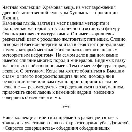
Частная коллекция. Храмовая вещь, из мест зарождения
древней таинственной культуры Хуншань — провинции
Ляонин.
Каменная глыба, взятая из мест падения метеорита и
выточенная мастером в эту солнечно-позитивную фигуру.
Очень красивая структура камня. Он имеет коричнево-
рыжеватый цвет с россыпью желтоватых пятнышек. Словно
искорки Небесной энергии впитал в себя этот причудливый
камень, который местные жители называют «солнечным
метеоритным нефритом». На самом деле в данном камне
имеется слияние многих пород и минералов. Видимых глазу
магнитных свойств он не имеет. Тем не менее фигура старая,
вековая. С ритуалом. Когда вы хотите обратиться к Высшим
силам, о чем-то попросить: защита ли это, помощь ли в
реализации цели или вам нужно просто принять важное
решение — рекомендуется сосредоточиться на задуманном,
приложить свою ладонь к каменной ладони, мысленно
совершить обмен энергиями.
***
Наша коллекция тибетских предметов размещается здесь
только для участников нашего закрытого дзи-клуба. Дзи-клуб
«Секретов совершенства» объединил объединивших