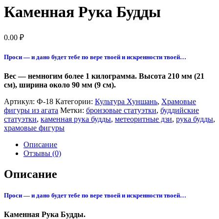
Каменная Рука Будды
0.00
₽
Проси — и дано будет тебе по вере твоей и искренности твоей…
Вес — немногим более 1 килограмма. Высота 210 мм (21
см), ширина около 90 мм (9 см).
Артикул:
Ф-18
Категории:
Культура Хуншань
,
Храмовые
фигуры из агата
Метки:
бронзовые статуэтки
,
буддийские
статуэтки
,
каменная рука будды
,
метеоритные дзи
,
рука будды
,
храмовые фигуры
Описание
Отзывы (0)
Описание
Проси — и дано будет тебе по вере твоей и искренности твоей…
Каменная Рука Будды.