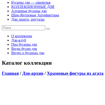
Бусины дзи — ожерелья
КОЛЛЕКЦИОННЫЕ ДЗИ
Алтарные бусины дзи
Шри-Янтровые Артефакторы
Дзи: книги, ритуалы
О коллекции
Дзи-клуб
Про бусины дзи
Виды бусин дзи
Видео о бусинах дзи
Каталог коллекции
Главная
/
Дзи-архив
/
Храмовые фигуры из агата