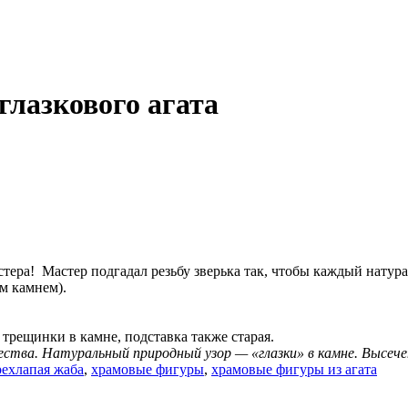
глазкового агата
стера! Мастер подгадал резьбу зверька так, чтобы каждый натур
м камнем).
 трещинки в камне, подставка также старая.
тва. Натуральный природный узор — «глазки» в камне. Высечен
рехлапая жаба
,
храмовые фигуры
,
храмовые фигуры из агата