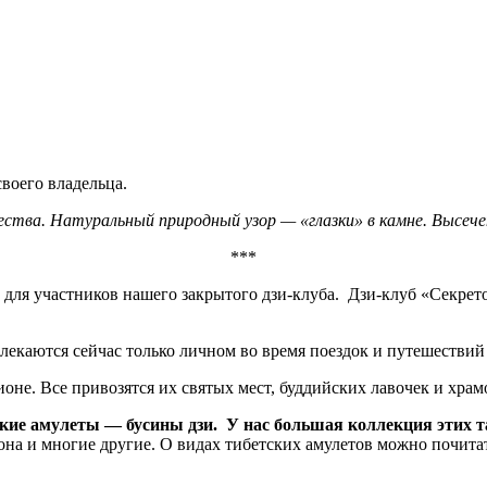
воего владельца.
тва. Натуральный природный узор — «глазки» в камне. Высечен
***
о для участников нашего закрытого дзи-клуба. Дзи-клуб «Секре
лекаются сейчас только личном во время поездок и путешестви
не. Все привозятся их святых мест, буддийских лавочек и храм
ские амулеты — бусины дзи. У нас большая коллекция этих 
она и многие другие. О видах тибетских амулетов можно почита