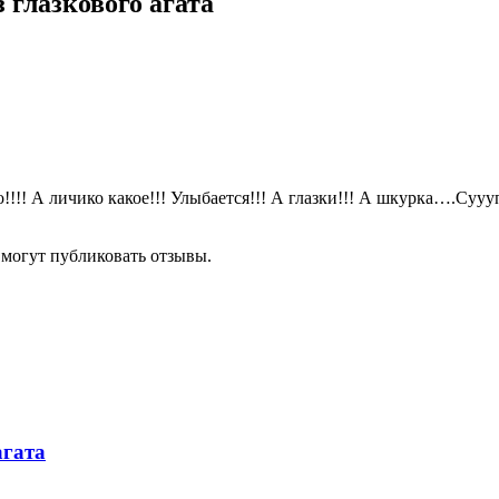
 глазкового агата
!!!! А личико какое!!! Улыбается!!! А глазки!!! А шкурка….Суууп
 могут публиковать отзывы.
агата