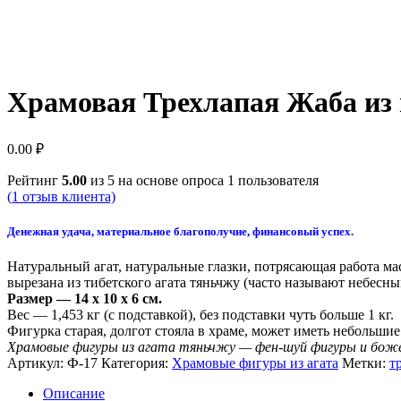
Храмовая Трехлапая Жаба из 
0.00
₽
Рейтинг
5.00
из 5 на основе опроса
1
пользователя
(
1
отзыв клиента)
Денежная удача, материальное благополучие, финансовый успех.
Натуральный агат, натуральные глазки, потрясающая работа ма
вырезана из тибетского агата тяньчжу (часто называют небесны
Размер — 14 x 10 x 6 см.
Вес — 1,453 кг (с подставкой), без подставки чуть больше 1 кг.
Фигурка старая, долгот стояла в храме, может иметь небольшие
Храмовые фигуры из агата тяньчжу — фен-шуй фигуры и божес
Артикул:
Ф-17
Категория:
Храмовые фигуры из агата
Метки:
т
Описание