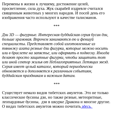
Перемены в жизни к лучшему, достижение целей,
просветление, сила духа. Жук скарабей издревле считался
священным животных у многих народов. И посей день его
изображения часто используют в качестве талисманов.
***
Дзи 3D — фигурные. Интересная буддийская серия бусин дзи,
больше храмовая. Впрочем занимаются ею и феншуй
специалисты. Представляет собой изготовленные из
тяньчжу агата резные дзи фигурки, которые можно носить
или в браслете на запястье, или оформить в подвеску. Иногда
делают просто защитные фигурки, чтобы защитить тот
или иной сектор жилья от Неблагоприятных Летящих звезд.
Серия имеет целый каталог, который периодически
обновляется и дополняется к различным событиям,
буддийским праздникам и важным датам.
***
Существует немало видов тибетских амулетов. Это не только
классические бусины дзи, но также резные, метеоритные,
леопардовые бусины, дзи в шкурке Дракона и многие другие.
О видах тибетских амулетов можно почитать
здесь.