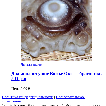
Читать далее
Драконы несущие Божье Око — браслетная
3 D дзи
Цена:
0.00
₽
Политика конфеденциальности
|
Пользовательское
соглашение
© 2026 Бусины Дзи — лавка желаний. Все права защищены.