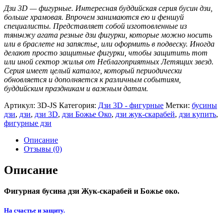
Дзи 3D — фигурные. Интересная буддийская серия бусин дзи,
больше храмовая. Впрочем занимаются ею и феншуй
специалисты. Представляет собой изготовленные из
тяньчжу агата резные дзи фигурки, которые можно носить
или в браслете на запястье, или оформить в подвеску. Иногда
делают просто защитные фигурки, чтобы защитить тот
или иной сектор жилья от Неблагоприятных Летящих звезд.
Серия имеет целый каталог, который периодически
обновляется и дополняется к различным событиям,
буддийским праздникам и важным датам.
Артикул:
3D-JS
Категория:
Дзи 3D - фигурные
Метки:
бусины
дзи
,
дзи
,
дзи 3D
,
дзи Божье Око
,
дзи жук-скарабей
,
дзи купить
,
фигурные дзи
Описание
Отзывы (0)
Описание
Фигурная бусина дзи Жук-скарабей и Божье око.
На счастье и защиту.