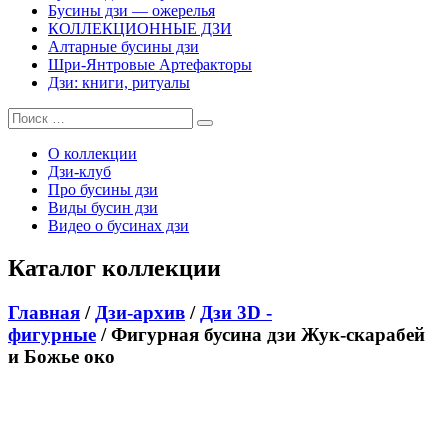
Бусины дзи — ожерелья
КОЛЛЕКЦИОННЫЕ ДЗИ
Алтарные бусины дзи
Шри-Янтровые Артефакторы
Дзи: книги, ритуалы
О коллекции
Дзи-клуб
Про бусины дзи
Виды бусин дзи
Видео о бусинах дзи
Каталог коллекции
Главная
/
Дзи-архив
/
Дзи 3D -
фигурные
/ Фигурная бусина дзи Жук-скарабей
и Божье око