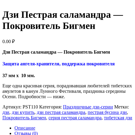
Дзи Пестрая саламандра —
Покровитель Бигмен
0.00
₽
Дзи Пестрая саламандра — Покровитель Бигмен
Защита ангеля-хранителя, поддержка покровителя
37 мм x
10 мм.
Еще одна красивая серия, порадовавшая любителей тибетских
амулетов в канун Лунного Фестиваля, праздника середины
Осени. Подробности — ниже.
Артикул:
PST110
Категория:
Праздничные дзи-серии
Метки:
дзи
,
дзи купить
,
дзи пестрая саламандра
,
пестрая бусина дзи
,
Покровитель Бигмен
,
серия пестрая саламандра
,
тибетская дзи
Описание
Отзывы (0)