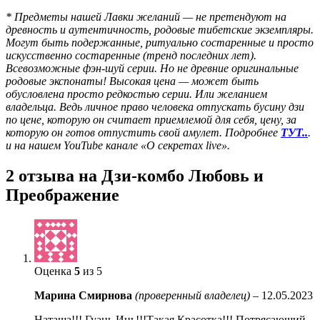
* Предметы нашей Лавки желаний — не претендуют на
древность и аутентичность, родовые тибетские экземпляры.
Могут быть подержанные, ритуально состаренные и просто
искусственно состаренные (тренд последних лет).
Всевозможные фэн-шуй серии. Но не древние оригинальные
родовые экспонаты! Высокая цена — может быть
обусловлена просто редкостью серии. Или желанием
владельца. Ведь личное право человека отпускать бусину дзи
по цене, которую он считает приемлемой для себя, цену, за
которую он готов отпустить свой амулет. Подробнее
ТУТ..
.
и на нашем YouTube канале «О секретах live».
2 отзыва на
Дзи-комбо Любовь и
Преображение
Оценка
5
из 5
Марина Смирнова
(проверенный владелец)
–
12.05.2023
Наташа!!! Гуань Инь!!!Такая Красотка!!! Потрясающий