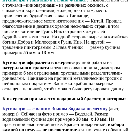
с точками-«киноваринами» из различных оксидов, с
яшмовыми вкраплениями, модерн, нью-эйдж, место
привлечения буддийская лавка в Таиланде,
предположительное место изготовления — Китай. Прошла
благословение в десятках храмов нескольких стран, в том
числе в святилище Гуань Инь островных джунглей
буддийского комплекса. На одной стороне вырезана китайская
богиня Добра и Милосердия Гуань Инь. На другой —
травление пиктограммы 2 Глаза Феникс — размер бусины
примерно
55 мм x 13 мм
Бусина дзи оформлена в ожерелье
ручной работы из
натурального граната
и зеленого авантюрина диаметром
примерно 6 мм с гранеными хрустальными разделителями-
ронделями. Нанизано на прочный металлический тросик с
нейлоновым покрытием. Застежка-крабик на ожерелье
оснащена цепочкой, чтобы можно было регулировать длину.
К ожерелью прилагается подарочный браслет, в котором:
Бусина дзи — с вашим Знаком Зодиака по месяцу
(агат,
модерн). Сейчас на фото пример — Водолей. Размер
зодиакальной бусины дзи примерно
30 мм x 10 мм.
На
прозрачной эластичной леске. Браслет подарочный,
выбора
камней по нему — не предоставляется
, получите собранный