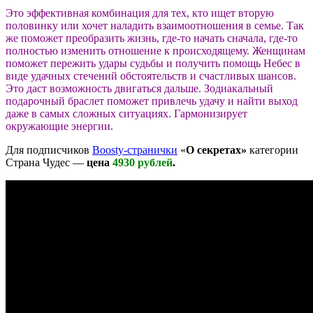
Это эффективная комбинация для тех, кто ищет вторую
половинку или хочет наладить взаимоотношения в семье. Так
же поможет преобразить жизнь, где-то начать сначала, где-то
полностью изменить отношение к происходящему. Женщинам
поможет пережить удары судьбы и получить помощь Небес в
виде удачных стечений обстоятельств и счастливых шансов.
Это даст возможность двигаться дальше. Зодиакальный
подарочный браслет поможет привлечь удачу и найти выход
даже в самых сложных ситуациях. Гармонизирует
окружающие энергии.
Для подписчиков
Boosty-странички
«
О секретах»
категории
Страна Чудес —
цена
4930 рублей
.