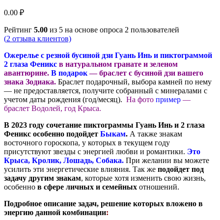
0.00
₽
Рейтинг
5.00
из 5 на основе опроса
2
пользователей
(
2
отзыва клиентов)
Ожерелье с резной бусиной дзи Гуань Инь и пиктограммой
2 глаза Феникс
в натуральном гранате и зеленом
авантюрине.
В подарок
— браслет с бусиной дзи вашего
знака Зодиака.
Браслет подарочный, выбора камней по нему
— не предоставляется, получите собранный с минералами с
учетом даты
рождения (год/месяц).
На фото
пример
—
браслет Водолей, год Крыса.
В 2023 году сочетание пиктограммы Гуань Инь и 2 глаза
Феникс особенно подойдет
Быкам
.
А также знакам
восточного гороскопа, у которых в текущем году
присутствуют звезды с энергией любви и романтики.
Это
Крыса, Кролик, Лошадь, Собака.
При желании вы можете
усилить эти энергетические влияния.
Так же
подойдет под
задачу другим знакам
, которые хотя изменить свою жизнь,
особенно
в сфере личных и семейных
отношений.
Подробное описание задач, решение которых вложено в
энергию данной комбинации
: