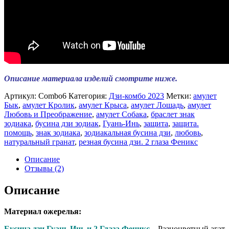
Описание материала изделий смотрите ниже.
Артикул:
Сombo6
Категория:
Дзи-комбо 2023
Метки:
амулет
Бык
,
амулет Кролик
,
амулет Крыса
,
амулет Лошадь
,
амулет
Любовь и Преображение
,
амулет Собака
,
браслет знак
зодиака
,
бусина дзи зодиак
,
Гуань-Инь
,
защита
,
защита.
помощь
,
знак зодиака
,
зодиакальная бусина дзи
,
любовь
,
натуральный гранат
,
резная бусина дзи. 2 глаза Феникс
Описание
Отзывы (2)
Описание
Материал ожерелья:
Бусина дзи Гуань Инь и 2 Глаза Феникс
. Разноцветный агат