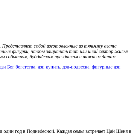
ы. Представляет собой изготовленные из тяньчжу агата
ащитные фигурки, чтобы защитить тот или иной сектор жилья
чным событиям, буддийским праздникам и важным датам.
дзи Бог богатства
,
дзи купить
,
дзи-подвеска
,
фигурные дзи
ни один год в Поднебесной. Каждая семья встречает Цай Шеня в