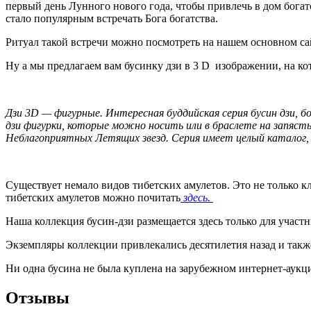
первый день Лунного нового года, чтобы привлечь в дом богат
стало популярным встречать Бога богатства.
Ритуал такой встречи можно посмотреть на нашем основном с
Ну а мы предлагаем вам бусинку дзи в 3 D изображении, на к
Дзи 3D — фигурные. Интересная буддийская серия бусин дзи, 
дзи фигурки, которые можно носить или в браслете на запяс
Неблагоприятных Летящих звезд. Серия имеет целый каталог,
Существует немало видов тибетских амулетов. Это не только к
тибетских амулетов можно почитать
здесь.
Наша коллекция бусин-дзи размещается здесь только для участ
Экземпляры коллекции привлекались десятилетия назад и такж
Ни одна бусина не была куплена на зарубежном интернет-аукци
Отзывы