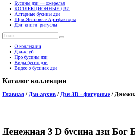
Бусины дзи — ожерелья
КОЛЛЕКЦИОННЫЕ ДЗИ
Алтарные бусины дзи
Шри-Янтровые Артефакторы
Дзи: книги, ритуалы
О коллекции
Дзи-клуб
Про бусины дзи
Виды бусин дзи
Видео о бусинах дзи
Каталог коллекции
Главная
/
Дзи-архив
/
Дзи 3D - фигурные
/ Денежн
Денежная 3 D бусина дзи Бог