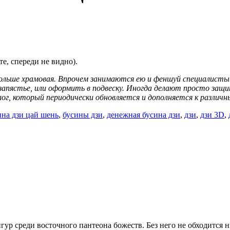
е, спереди не видно).
 больше храмовая. Впрочем занимаются ею и феншуй специалист
а запястье, или оформить в подвеску. Иногда делают просто з
ог, который периодически обновляется и дополняется к разли
ина дзи цай шень
,
бусины дзи
,
денежная бусина дзи
,
дзи
,
дзи 3D
,
гур среди восточного пантеона божеств. Без него не обходится 