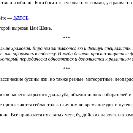
ство и изобилие. Бога богатства угощают явствами, устраивают
айте —
ЗДЕСЬ.
оторой вырезан Цай Шень.
***
больше храмовая. Впрочем занимаются ею и феншуй специалисты
тье, или оформить в подвеску. Иногда делают просто защитные
 который периодически обновляется и дополняется к различны
***
лассические бусины дзи, но также резные, метеоритные, леопард
ников нашего закрытого дзи-клуба, объединивших собирателей и
е привлекаются сейчас только личном во время поездок и путе
оне. Все привозятся их святых мест, буддийских лавочек и храм