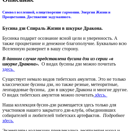
Символ вселенной, олицетворение гармонии. Энергия Жизни и
Процветания. Достижение задуманного.
Бусина дзи Спираль Жизни в шкурке Дракона.
Бусинка подарит осознание ясной цели и уверенность. А
также процветание и денежное благополучие. Буквально всю
Вселенную развернет в вашу сторону.
В данном случае представлена бусина дзи из серии «в
шкурке Дракона».
О видах бусины дзи можно почитать
здесь.
Существует немало видов тибетских амулетов. Это не только
классические бусины дзи, но также резные, метеоритные,
леопардовые бусины, дзи в шкурке Дракона и многие другие.
О видах тибетских амулетов можно почитать
здесь.
Наша коллекция бусин-дзи размещается здесь только для
участников нашего закрытого дзи-клуба, объединивших
собирателей и любителей тибетских артефактов.
Подробнее
здесь.
Экземпляры коллекции привлекались десятилетия назад и