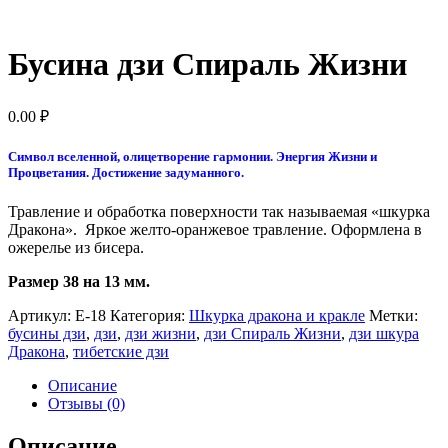
Бусина дзи Спираль Жизни
0.00
₽
Символ вселенной, олицетворение гармонии. Энергия Жизни и
Процветания. Достижение задуманного.
Травление и обработка поверхности так называемая «шкурка
Дракона». Яркое желто-оранжевое травление. Оформлена в
ожерелье из бисера.
Размер 38 на 13 мм.
Артикул:
Е-18
Категория:
Шкурка дракона и кракле
Метки:
бусины дзи
,
дзи
,
дзи жизни
,
дзи Спираль Жизни
,
дзи шкура
Дракона
,
тибетские дзи
Описание
Отзывы (0)
Описание